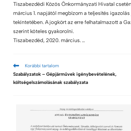
Tiszabezdédi Közös Önkormányzati Hivatal csetén 
március 1. napjától megbízom a teljesítés igazol
tekintetében. A jogkört az erre felhatalmazott a G
szerint köteles gyakorolni.
Tiszabezdéd, 2020. március. …
Korábbi tartalom
Szabályzatok – Gépjárművek igénybevételének,
költségelszámolásának szabályzata