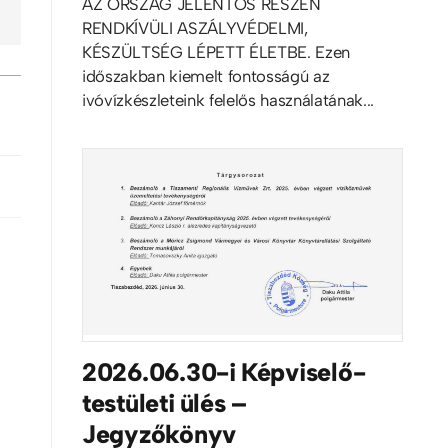
AZ ORSZÁG JELENTŐS RÉSZÉN
RENDKÍVÜLI ASZÁLYVÉDELMI,
KÉSZÜLTSÉG LÉPETT ÉLETBE. Ezen
időszakban kiemelt fontosságú az
ivóvízkészleteink felelős használatának...
2026.06.30-i Képviselő-
testületi ülés –
Jegyzőkönyv