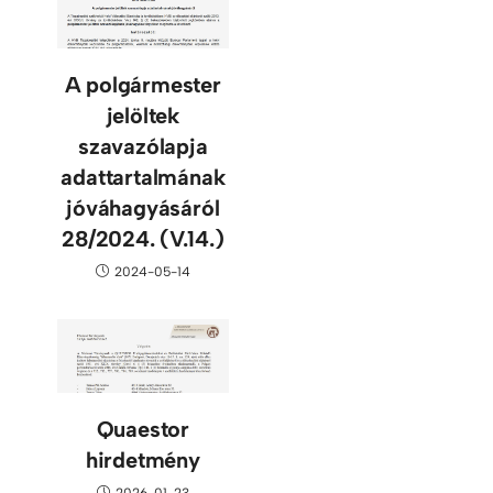
A polgármester
jelöltek
szavazólapja
adattartalmának
jóváhagyásáról
28/2024. (V.14.)
2024-05-14
Quaestor
hirdetmény
2026-01-23