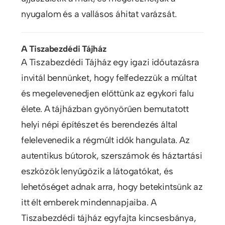
nyugalom és a vallásos áhitat varázsát.
A Tiszabezdédi Tájház
A Tiszabezdédi Tájház egy igazi időutazásra
invitál bennünket, hogy felfedezzük a múltat
és megelevenedjen előttünk az egykori falu
élete. A tájházban gyönyörűen bemutatott
helyi népi építészet és berendezés által
felelevenedik a régmúlt idők hangulata. Az
autentikus bútorok, szerszámok és háztartási
eszközök lenyűgözik a látogatókat, és
lehetőséget adnak arra, hogy betekintsünk az
itt élt emberek mindennapjaiba. A
Tiszabezdédi tájház egyfajta kincsesbánya,