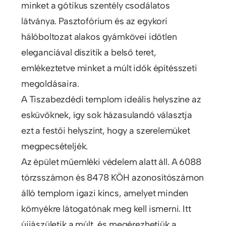
minket a gótikus szentély csodálatos
látványa. Pasztofórium és az egykori
hálóboltozat alakos gyámkövei időtlen
eleganciával díszítik a belső teret,
emlékeztetve minket a múlt idők építésszeti
megoldásaira.
A Tiszabezdédi templom ideális helyszíne az
esküvőknek, így sok házasulandó választja
ezt a festői helyszínt, hogy a szerelemüket
megpecsételjék.
Az épület műemléki védelem alatt áll. A 6088
törzsszámon és 8478 KÖH azonosítószámon
álló templom igazi kincs, amelyet minden
környékre látogatónak meg kell ismerni. Itt
újjászületik a múlt, és megérezhetjük a