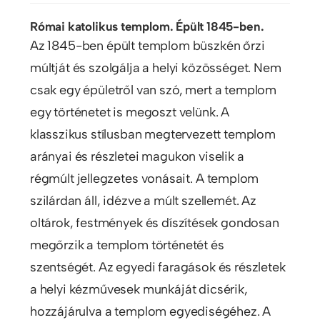
Római katolikus templom. Épült 1845-ben.
Az 1845-ben épült templom büszkén őrzi
múltját és szolgálja a helyi közösséget. Nem
csak egy épületről van szó, mert a templom
egy történetet is megoszt velünk. A
klasszikus stílusban megtervezett templom
arányai és részletei magukon viselik a
régmúlt jellegzetes vonásait. A templom
szilárdan áll, idézve a múlt szellemét. Az
oltárok, festmények és díszítések gondosan
megőrzik a templom történetét és
szentségét. Az egyedi faragások és részletek
a helyi kézművesek munkáját dicsérik,
hozzájárulva a templom egyediségéhez. A