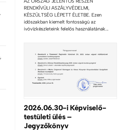
AZ ORSZÁG JELENTŐS RÉSZÉN
RENDKÍVÜLI ASZÁLYVÉDELMI,
,
KÉSZÜLTSÉG LÉPETT ÉLETBE. Ezen
időszakban kiemelt fontosságú az
ivóvízkészleteink felelős használatának...
,
2026.06.30-i Képviselő-
testületi ülés –
Jegyzőkönyv