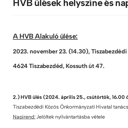
HVB ülések helyszíne és na
A HVB Alakuló ülése:
2023. november 23. (14.30), Tiszabezdédi
4624 Tiszabezdéd, Kossuth út 47.
2.) HVB ülés (2024. április 25., csütörtök, 16.00 
Tiszabezdédi Közös Önkormányzati Hivatal tanács
Napirend:
Jelöltek nyilvántartásba vétele