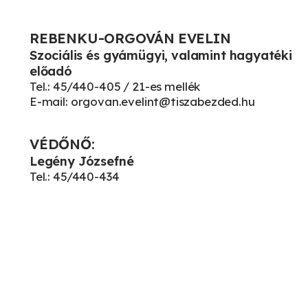
REBENKU-ORGOVÁN EVELIN
Szociális és gyámügyi, valamint hagyatéki
előadó
Tel.: 45/440-405 / 21-es mellék
E-mail: orgovan.evelint@tiszabezded.hu
VÉDŐNŐ:
Legény Józsefné
Tel.: 45/440-434