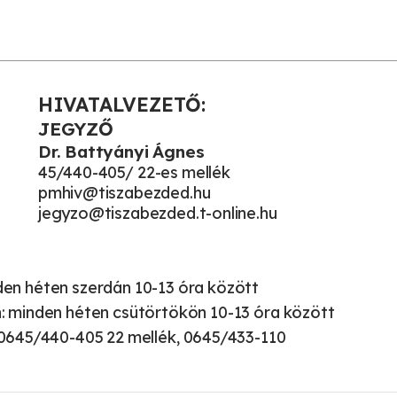
HIVATALVEZETŐ:
JEGYZŐ
Dr. Battyányi Ágnes
45/440-405/ 22-es mellék
pmhiv@tiszabezded.hu
jegyzo@tiszabezded.t-online.hu
den héten szerdán 10-13 óra között
: minden héten csütörtökön 10-13 óra között
 0645/440-405 22 mellék, 0645/433-110