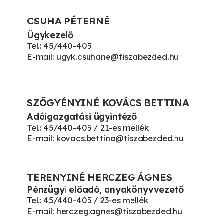
CSUHA PÉTERNÉ
Ügykezelő
Tel.: 45/440-405
E-mail: ugyk.csuhane@tiszabezded.hu
SZŐGYÉNYINÉ KOVÁCS BETTINA
Adóigazgatási ügyintéző
Tel.: 45/440-405 / 21-es mellék
E-mail: kovacs.bettina@tiszabezded.hu
TERENYINÉ HERCZEG ÁGNES
Pénzügyi előadó, anyakönyvvezető
Tel.: 45/440-405 / 23-es mellék
E-mail: herczeg.agnes@tiszabezded.hu