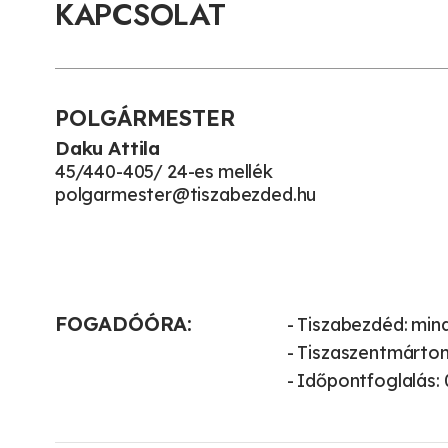
KAPCSOLAT
POLGÁRMESTER
Daku Attila
45/440-405/ 24-es mellék
polgarmester@tiszabezded.hu
FOGADÓÓRA:
- Tiszabezdéd: min
- Tiszaszentmárton
- Időpontfoglalás: