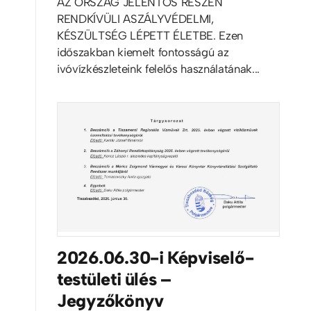
AZ ORSZÁG JELENTŐS RÉSZÉN
RENDKÍVÜLI ASZÁLYVÉDELMI,
KÉSZÜLTSÉG LÉPETT ÉLETBE. Ezen
időszakban kiemelt fontosságú az
ivóvízkészleteink felelős használatának...
2026.06.30-i Képviselő-
testületi ülés –
Jegyzőkönyv