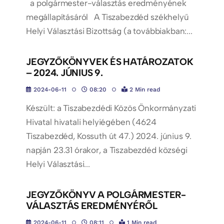
a polgármester-választás eredményének
megállapításáról A Tiszabezdéd székhelyű
Helyi Választási Bizottság (a továbbiakban:...
JEGYZŐKÖNYVEK ÉS HATÁROZATOK
– 2024. JÚNIUS 9.
2024-06-11
08:20
2 Min read
Készült: a Tiszabezdédi Közös Önkormányzati
Hivatal hivatali helyiégében (4624
Tiszabezdéd, Kossuth út 47.) 2024. június 9.
napján 23.31 órakor, a Tiszabezdéd községi
Helyi Választási...
JEGYZŐKÖNYV A POLGÁRMESTER-
VÁLASZTÁS EREDMÉNYÉRŐL
2024-06-11
08:11
1 Min read