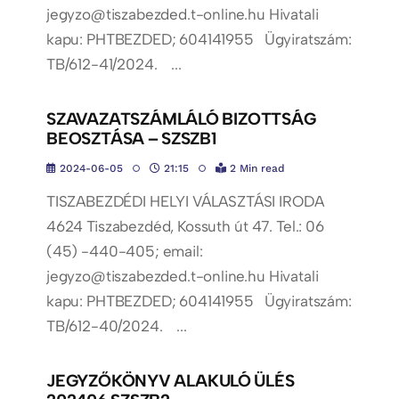
jegyzo@tiszabezded.t-online.hu Hivatali
kapu: PHTBEZDED; 604141955 Ügyiratszám:
TB/612-41/2024. ...
SZAVAZATSZÁMLÁLÓ BIZOTTSÁG
BEOSZTÁSA – SZSZB1
2024-06-05
21:15
2 Min read
TISZABEZDÉDI HELYI VÁLASZTÁSI IRODA
4624 Tiszabezdéd, Kossuth út 47. Tel.: 06
(45) -440-405; email:
jegyzo@tiszabezded.t-online.hu Hivatali
kapu: PHTBEZDED; 604141955 Ügyiratszám:
TB/612-40/2024. ...
JEGYZŐKÖNYV ALAKULÓ ÜLÉS