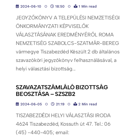
2024-06-10
18:50
1 Min read
JEGYZŐKÖNYV A TELEPÜLÉSI NEMZETISÉGI
ÖNKORMÁNYZATI KÉPVISELŐK
VÁLASZTÁSÁNAK EREDMÉNYÉRŐL ROMA
NEMZETISÉG SZABOLCS-SZATMÁR-BEREG
vármegye Tiszabezdéd Készült 2 db általános
szavazóköri jegyzőkönyv felhasználásával, a
helyi választási bizottság...
SZAVAZATSZÁMLÁLÓ BIZOTTSÁG
BEOSZTÁSA – SZSZB2
2024-06-05
21:19
2 Min read
TISZABEZDÉDI HELYI VÁLASZTÁSI IRODA
4624 Tiszabezdéd, Kossuth út 47. Tel.: 06
(45) -440-405; email: