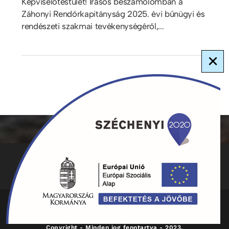
Képviselőtestület! Írásos beszámolómban a
Záhonyi Rendőrkapitányság 2025. évi bűnügyi és
rendészeti szakmai tevékenységéről,...
×
ADATKEZELÉS
KAPCSOLAT
HIRDETMÉNYEK
Copyright - Minden jog fenntartva - 2023.