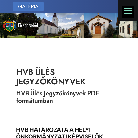
GALÉRIA
HVB ÜLÉS
JEGYZŐKÖNYVEK
HVB Ülés Jegyzőkönyvek PDF
formátumban
HVB HATÁROZATA A HELYI
ÖNKORMÁNYZATI KÉPVISELŐK