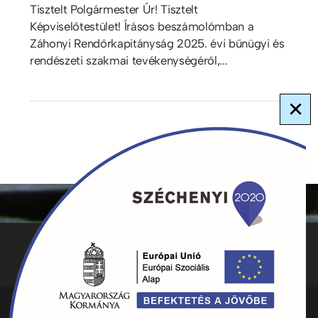
Tisztelt Polgármester Úr! Tisztelt
Képviselőtestület! Írásos beszámolómban a
Záhonyi Rendőrkapitányság 2025. évi bűnügyi és
rendészeti szakmai tevékenységéről,...
×
ADATKEZELÉS
KAPCSOLAT
HIRDETMÉNYEK