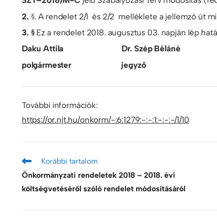
SZT–2018/M-C
jelű Szabályozási Terv módosítás (fe
2.
§. A rendelet 2/1 és 2/2 melléklete a jellemző út 
3. §
Ez a rendelet 2018. augusztus 03. napján lép hatá
Daku Attila Dr. Szép Béláné
polgármester jegyző
További információk:
https://or.njt.hu/onkorm/-:6:1279:-:-:1:-:-:-/1/10
Korábbi tartalom
Önkormányzati rendeletek 2018 – 2018. évi
költségvetéséről szóló rendelet módosításáról