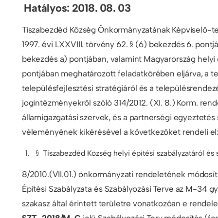
Hatályos: 2018. 08. 03
Tiszabezdéd Község Önkormányzatának Képviselő-testü
1997. évi LXXVIII. törvény 62. § (6) bekezdés 6. pontj
bekezdés a) pontjában, valamint Magyarország helyi ö
pontjában meghatározott feladatkörében eljárva, a tel
településfejlesztési stratégiáról és a településrende
jogintézményekről szóló 314/2012. (XI. 8.) Korm. ren
államigazgatási szervek, és a partnerségi egyeztetés 
véleményének kikérésével a következőket rendeli el
§ Tiszabezdéd Község helyi építési szabályzatáról és s
8/2010.(VII.01.) önkormányzati rendeletének módosításá
Építési Szabályzata és Szabályozási Terve az M-34 
szakasz által érintett területre vonatkozóan e rendel