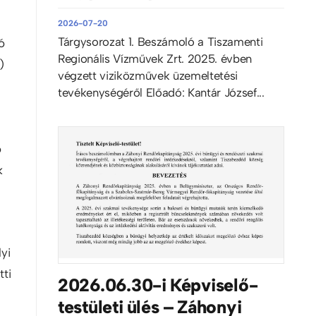
2026-07-20
Tárgysorozat 1. Beszámoló a Tiszamenti
ó
Regionális Vízművek Zrt. 2025. évben
)
végzett viziközművek üzemeltetési
tevékenységéről Előadó: Kantár József...
ó
k
yi
ti
2026.06.30-i Képviselő-
testületi ülés – Záhonyi