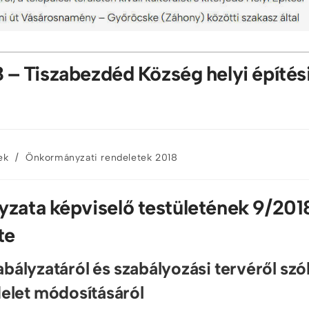
– Tiszabezdéd Község helyi építés
/
ek
Önkormányzati rendeletek 2018
ata képviselő testületének 9/201
te
bályzatáról és szabályozási tervéről szó
delet módosításáról