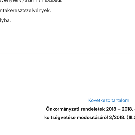
dvényterv) szerint módosul.
mintakeresztszelvények.
lyba.
Kovetkezo tartalom
Önkormányzati rendeletek 2018 – 2018. 
költségvetése módosításáról 3/2018. (III.