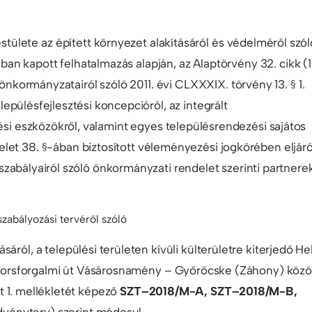
lete az épített környezet alakításáról és védelméről szól
ában kapott felhatalmazás alapján, az Alaptörvény 32. cikk (1
nkormányzatairól szóló 2011. évi CLXXXIX. törvény 13. § 1.
epülésfejlesztési koncepcióról, az integrált
zési eszközökről, valamint egyes településrendezési sajátos
delet 38. §-ában biztosított véleményezési jogkörében eljár
szabályairól szóló önkormányzati rendelet szerinti partnere
:
zabályozási tervéről szóló
ról, a települési területen kívüli külterületre kiterjedő Hel
gyorsforgalmi út Vásárosnamény – Győröcske (Záhony) közöt
et 1. mellékletét képező
SZT–2018/M-A, SZT–2018/M-B,