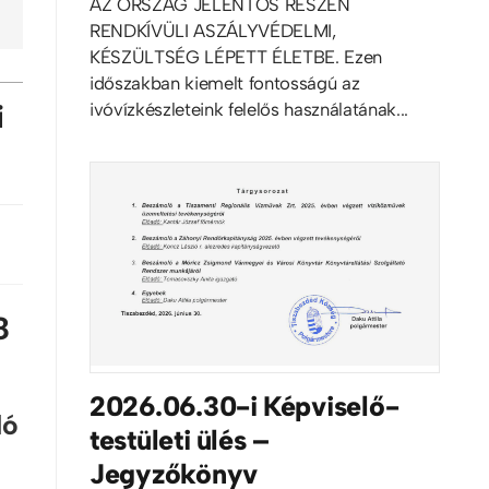
AZ ORSZÁG JELENTŐS RÉSZÉN
RENDKÍVÜLI ASZÁLYVÉDELMI,
KÉSZÜLTSÉG LÉPETT ÉLETBE. Ezen
időszakban kiemelt fontosságú az
i
ivóvízkészleteink felelős használatának...
8
2026.06.30-i Képviselő-
ló
testületi ülés –
Jegyzőkönyv