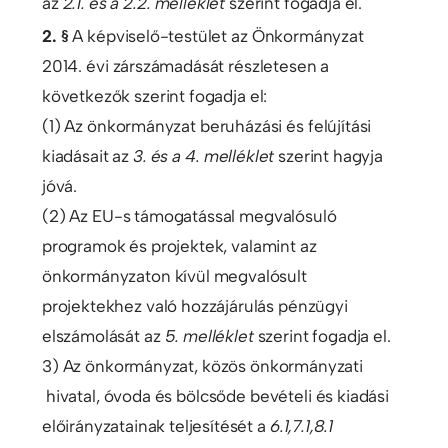
az
2.1. és a 2.2. melléklet
szerint fogadja el.
2. §
A képviselő-testület az Önkormányzat
2014. évi zárszámadását részletesen a
következők szerint fogadja el:
(1) Az önkormányzat beruházási és felújítási
kiadásait az
3. és a 4. melléklet
szerint hagyja
jóvá.
(2) Az EU-s támogatással megvalósuló
programok és projektek, valamint az
önkormányzaton kívül megvalósult
projektekhez való hozzájárulás pénzügyi
elszámolását az
5. melléklet
szerint fogadja el.
3) Az önkormányzat, közös önkormányzati
hivatal, óvoda és bölcsőde bevételi és kiadási
előirányzatainak teljesítését a
6.1,7.1,8.1