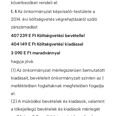
következőket rendeli el:
1. §
Az önkormányzat képviselő-testülete a
2014. évi költségvetés végrehajtásáról szóló
zárszámadást
407 239 E Ft
Költségvetési bevétellel
404 149 E Ft
Költségvetési kiadással
3 090 E Ft
maradvánnyal
hagyja jóvá.
(1) Az önkormányzat mérlegszerűen bemutatott
kiadásait, bevételeit önkormányzati szinten az
1.
mellékletben
foglaltaknak megfelelően fogadja
el.
(2) A működési bevételek és kiadások, valamint
a tőkejellegű bevételek és kiadások mérlegét