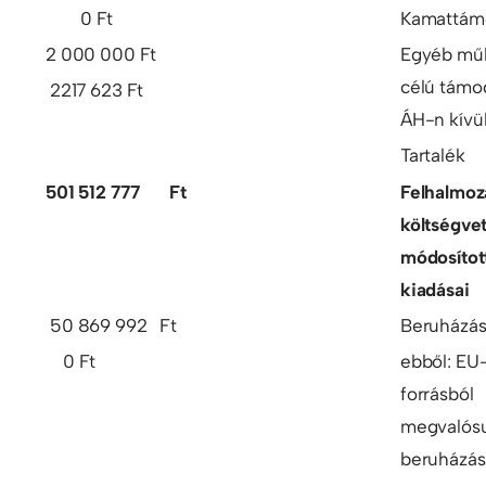
0 Ft
Kamattám
2 000 000 Ft
Egyéb mű
célú támo
2217 623 Ft
ÁH-n kívü
Tartalék
501 512 777 Ft
Felhalmoz
költségve
módosítot
kiadásai
50 869 992 Ft
Beruházá
0 Ft
ebből: EU
forrásból
megvalós
beruházás