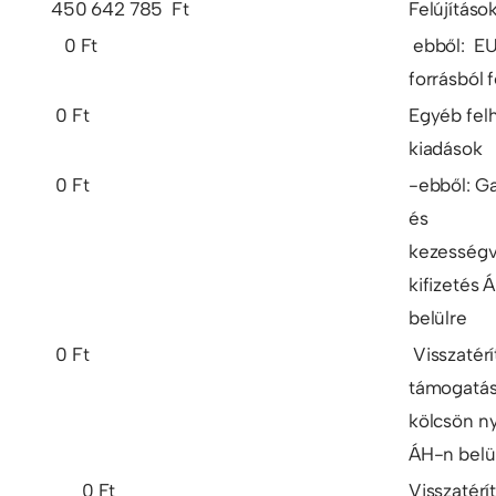
450 642 785 Ft
Felújításo
0 Ft
ebből: E
forrásból f
0 Ft
Egyéb fel
kiadások
0 Ft
-ebből: G
és
kezességvá
kifizetés 
belülre
0 Ft
Visszatér
támogatás
kölcsön ny
ÁH-n belü
0 Ft
Visszatérí