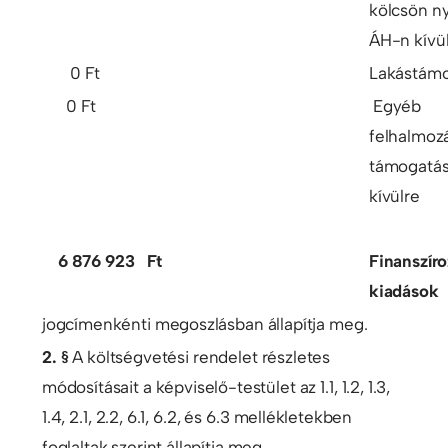
kölcsön ny
ÁH-n kívü
0 Ft
Lakástám
0 Ft
Egyéb
felhalmozá
támogatá
kívülre
6 876 923 Ft
Finanszíro
kiadások
jogcímenkénti megoszlásban állapítja meg.
2. §
A költségvetési rendelet részletes
módosításait a képviselő-testület az 1.1, 1.2, 1.3,
1.4, 2.1, 2.2, 6.1, 6.2, és 6.3 mellékletekben
foglaltak szerint állapítja meg.