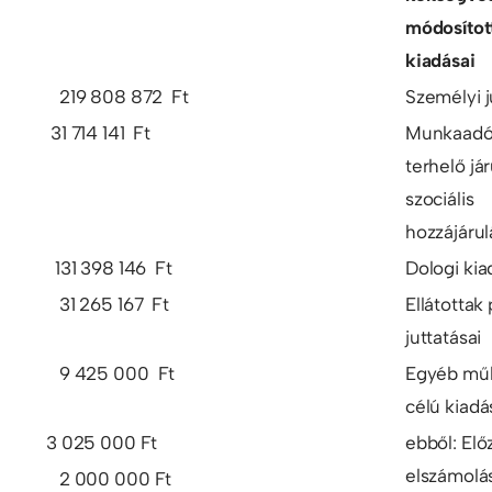
módosítot
kiadásai
219 808 872 Ft
Személyi j
31 714 141 Ft
Munkaadó
terhelő já
szociális
hozzájárul
131 398 146 Ft
Dologi ki
31 265 167 Ft
Ellátottak
juttatásai
9 425 000 Ft
Egyéb mű
célú kiad
3 025 000 Ft
ebből: Elő
elszámolá
2 000 000 Ft