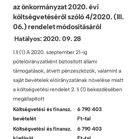
az önkormányzat 2020. évi
költségvetéséről szóló 4/2020. (III.
06.) rendelet módosításáról
Hatályos: 2020. 09. 28
1.§ (1) A 2020. szeptember 21-ig
pótelőirányzatként biztosított állami
támogatások, átvett pénzeszközök, valamint a
saját bevételek előirányzatának növelése miatt
a költségvetési rendelet 2. § (1) bekezdésében
megállapított
Költségvetési és finansz.
6 790 403
bevételét
Ft-tal
Költségvetési és finansz.
6 790 403
kiadását
Ft-tal