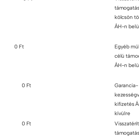
támogatás
kölcsön tö
ÁH-n belü
0 Ft
Egyéb mű
célú támo
ÁH-n belü
0 Ft
Garancia-
kezességvá
kifizetés 
kívülre
0 Ft
Visszatérí
támogatás