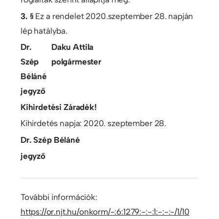
3. §
Ez a rendelet 2020.szeptember 28. napján
lép hatályba.
Dr.
Daku Attila
Szép
polgármester
Béláné
jegyző
Kihirdetési Záradék!
Kihirdetés napja: 2020. szeptember 28.
Dr. Szép Béláné
jegyző
További információk:
https://or.njt.hu/onkorm/-:6:1279:-:-:1:-:-:-/1/10