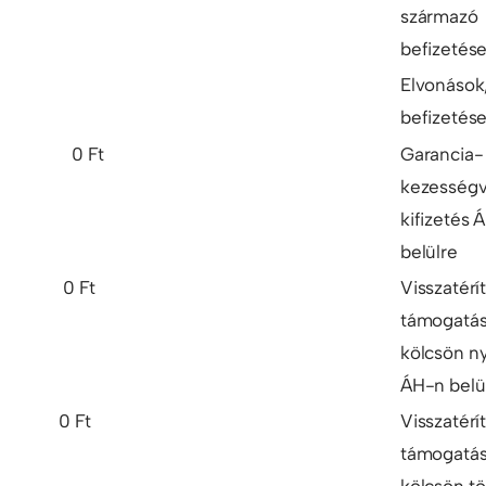
származó
befizetés
Elvonások
befizetés
0 Ft
Garancia-
kezességvá
kifizetés 
belülre
0 Ft
Visszatérí
támogatás
kölcsön ny
ÁH-n belü
0 Ft
Visszatérí
támogatás
kölcsön tö