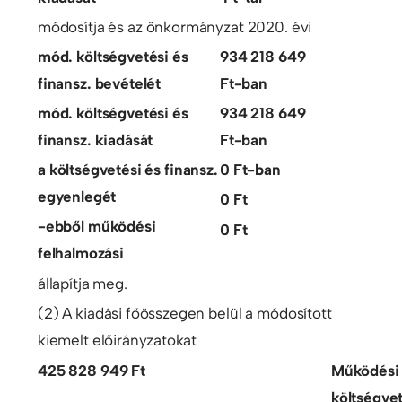
módosítja és az önkormányzat 2020. évi
mód. költségvetési és
934 218 649
finansz. bevételét
Ft-ban
mód. költségvetési és
934 218 649
finansz. kiadását
Ft-ban
a költségvetési és finansz.
0 Ft-ban
egyenlegét
0 Ft
-ebből működési
0 Ft
felhalmozási
állapítja meg.
(2) A kiadási főösszegen belül a módosított
kiemelt előirányzatokat
425 828 949 Ft
Működési
költségve