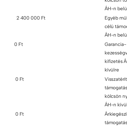
ÁH-n belü
2 400 000 Ft
Egyéb mű
célú támo
ÁH-n belü
0 Ft
Garancia-
kezességvá
kifizetés 
kívülre
0 Ft
Visszatérí
támogatás
kölcsön ny
ÁH-n kívü
0 Ft
Árkiegészí
támogatá