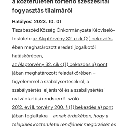
a közterületen történő szeszesital
fogyasztás tilalmáról
Hatályos: 2023. 10. 01
Tiszabezdéd Község Önkormányzata Képviselő-
testülete
az Alaptörvény 32. cikk (2) bekezdés
ében meghatározott eredeti jogalkotói
hatáskörében,
az Alaptörvény 32. cikk (1) bekezdés a) pont
jában meghatározott feladatkörében –
figyelemmel a szabálysértésekről, a
szabálysértési eljárásról és a szabálysértési
nyilvántartási rendszerről szóló
2012. évi II. törvény 200. § (1) bekezdés a) pont
jában foglaltakra –
annak érdekében, hogy
a
település közterületei rendjének megőrzését és