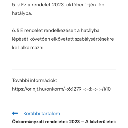
5. § Ez a rendelet 2023. október 1-jén lép
hatályba.
6. § E rendelet rendelkezéseit a hatályba
lépését követően elkövetett szabálysértésekre
kell alkalmazni.
További információk:
https://or.njt.hu/onkorm/-:6:1279:-:-:1:-:-:-/1/10
Korábbi tartalom
Önkormányzati rendeletek 2023 – A közterületek