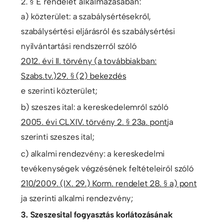
2. § E rendelet alkalmazásában:
a) közterület: a szabálysértésekről,
szabálysértési eljárásról és szabálysértési
nyilvántartási rendszerről szóló
2012. évi II. törvény (a továbbiakban:
Szabs.tv.)29. § (2) bekezdés
e szerinti közterület;
b) szeszes ital: a kereskedelemről szóló
2005. évi CLXIV. törvény 2. § 23a. pont
ja
szerinti szeszes ital;
c) alkalmi rendezvény: a kereskedelmi
tevékenységek végzésének feltételeiről szóló
210/2009. (IX. 29.) Korm. rendelet 28. § a) pont
ja szerinti alkalmi rendezvény;
3. Szeszesital fogyasztás korlátozásának