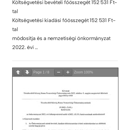
Költségvetési bevételi főösszegét 152 531 Ft-
tal
Költségvetési kiadási főösszegét 152 531 Ft-
tal
módosítja és a nemzetiségi önkormányzat
2022. évi …
Page
1
/
8
Zoom
100%