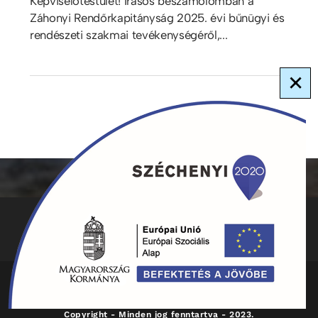
Képviselőtestület! Írásos beszámolómban a
Záhonyi Rendőrkapitányság 2025. évi bűnügyi és
rendészeti szakmai tevékenységéről,...
×
ADATKEZELÉS
KAPCSOLAT
HIRDETMÉNYEK
Copyright - Minden jog fenntartva - 2023.