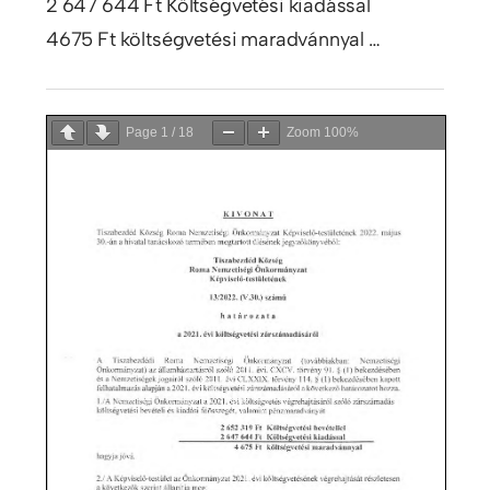
2 647 644 Ft Költségvetési kiadással
4675 Ft költségvetési maradvánnyal …
Page
1
/
18
Zoom
100%