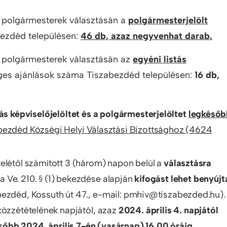
s polgármesterek választásán a
polgármesterjelölt
ezdéd településen:
46 db, azaz negyvenhat darab.
s polgármesterek választásán az
egyéni listás
es ajánlások száma Tiszabezdéd településen:
16 db,
tás képviselőjelöltet és a polgármesterjelöltet
legkésőb
bezdéd Községi Helyi Választási Bizottsághoz (4624
elétől számított 3 (három) napon belül a
választásra
a Ve. 210. § (1) bekezdése alapján
kifogást lehet benyújt
ezdéd, Kossuth út 47., e-mail: pmhiv@tiszabezded.hu).
közzétételének napjától, azaz
2024. április 4. napjától
őbb 2024. április 7-én (vasárnap) 16.00 óráig