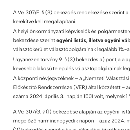
A Ve. 307/E. § (3) bekezdés rendelkezése szerint 
kerekítve kell megállapítani.
A helyi önkormányzati képviselők és polgármesterek 
bekezdése szerint
egyéni listás, illetve egyéni vá
választókerület választópolgárainak legalább 1%-a j
Ugyanezen törvény 9. § (3) bekezdés a) pontja al
kevesebb lakosú település választópolgárainak lega
A központi névjegyzéknek – a „Nemzeti Választási
Előkészítő Rendszerrésze (VER) által közzétett – 
száma 2024. április 3. napján 1501 volt, melynek 1 %
A Ve. 307/G. § (1) bekezdése alapján az egyéni list
megelőző harmincnegyedik napon – azaz 2024. máju
(2) bekezdés szerint a helyi választási bizottság v