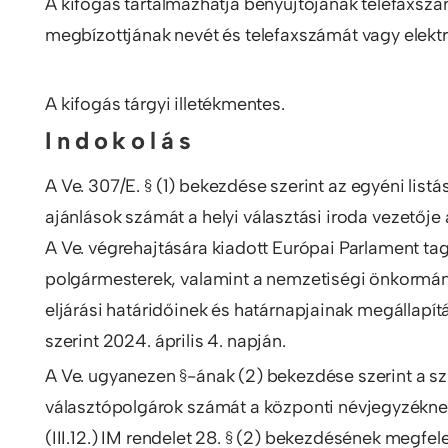
A kifogás tartalmazhatja benyújtójának telefaxszám
megbízottjának nevét és telefaxszámát vagy elektro
A kifogás tárgyi illetékmentes.
I n d o k o l á s
A Ve. 307/E. § (1) bekezdése szerint az egyéni listá
ajánlások számát a helyi választási iroda vezetőj
A Ve. végrehajtására kiadott Európai Parlament tag
polgármesterek, valamint a nemzetiségi önkormányz
eljárási határidőinek és határnapjainak megállapítás
szerint 2024. április 4. napján.
A Ve. ugyanezen §-ának (2) bekezdése szerint a 
választópolgárok számát a központi névjegyzékne
(III.12.) IM rendelet 28. § (2) bekezdésének megfele