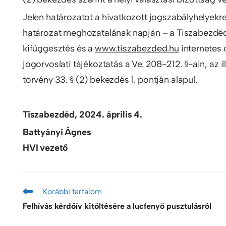
Jelen határozatot a hivatkozott jogszabályhelyek
határozat meghozatalának napján – a Tiszabezdéd
kifüggesztés és a
www.tiszabezded.hu
internetes 
jogorvoslati tájékoztatás a Ve. 208-212. §-ain, az i
törvény 33. § (2) bekezdés 1. pontján alapul.
Tiszabezdéd, 2024. április 4.
Battyányi Ágnes
HVI vezető
Korábbi tartalom
Felhívás kérdőív kitöltésére a lucfenyő pusztulásról