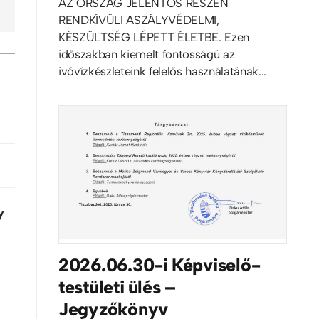
AZ ORSZÁG JELENTŐS RÉSZÉN
RENDKÍVÜLI ASZÁLYVÉDELMI,
KÉSZÜLTSÉG LÉPETT ÉLETBE. Ezen
időszakban kiemelt fontosságú az
ivóvízkészleteink felelős használatának...
y
2026.06.30-i Képviselő-
testületi ülés –
Jegyzőkönyv