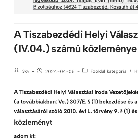
A Tiszabezdédi Helyi Válasz
(IV.04.) számú közleménye
/
3ky
2024-04-05
Fooldal kategoria
H
A Tiszabezdédi Helyi Választási Iroda Vezetőjekén
(a továbbiakban: Ve.) 307/E. § (1) bekezdése és 
választásáról szóló 2010. évi L. törvény 9. § (1) é
közleményt
adom ki: