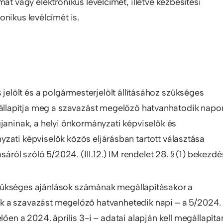
át vagy elektronikus levélcímét, illetve kézbesítési
nikus levélcímét is.
s jelölt és a polgármesterjelölt állításához szükséges
e állapítja meg a szavazást megelőző hatvanhatodik napo
janinak, a helyi önkormányzati képviselők és
ati képviselők közös eljárásban tartott választása
áról szóló 5/2024. (III.12.) IM rendelet 28. § (1) bekezd
szükséges ajánlások számának megállapításakor a
k a szavazást megelőző hatvanhetedik napi – a 5/2024.
lően a 2024. április 3-i – adatai alapján kell megállapítan