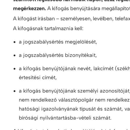
megérkezzen.
A kifogás benyújtására megállapítot
A kifogást írásban – személyesen, levélben, telefax
A kifogásnak tartalmaznia kell:
a jogszabálysértés megjelölését,
a jogszabálysértés bizonyítékait,
a kifogás benyújtójának nevét, lakcímét (székhe
értesítési címét,
a kifogás benyújtójának személyi azonosítóját,
nem rendelkező választópolgár nem rendelkez
hatósági igazolványának típusát és számát, va
bírósági nyilvántartásba-vételi számát.