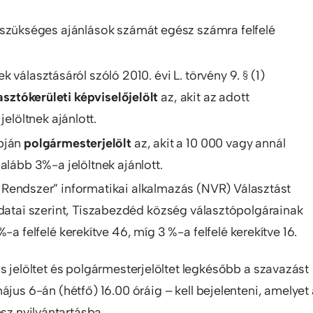
a szükséges ajánlások számát egész számra felfelé
választásáról szóló 2010. évi L. törvény 9. § (1)
lasztókerületi képviselőjelölt
az, akit az adott
elöltnek ajánlott.
apján
polgármesterjelölt
az, akit a 10 000 vagy annál
lább 3%-a jelöltnek ajánlott.
 Rendszer” informatikai alkalmazás (NVR) Választást
adatai szerint, Tiszabezdéd község választópolgárainak
-a felfelé kerekítve 46, míg 3 %-a felfelé kerekítve 16.
ás jelöltet és polgármesterjelöltet legkésőbb a szavazást
s 6-án (hétfő) 16.00 óráig – kell bejelenteni, amelyet 
esz nyilvántartásba.