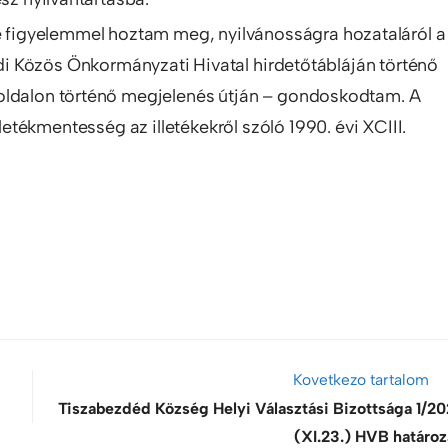
re figyelemmel hoztam meg, nyilvánosságra hozataláról a
i Közös Önkormányzati Hivatal hirdetőtábláján történő
oldalon történő megjelenés útján – gondoskodtam. A
lletékmentesség az illetékekről szóló 1990. évi XCIII.
Kovetkezo tartalom
Tiszabezdéd Község Helyi Választási Bizottsága 1/20
(XI.23.) HVB határoz