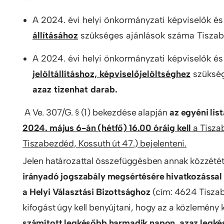
A 2024. évi helyi önkormányzati képviselők é
állításához
szükséges ajánlások száma Tiszab
A 2024. évi helyi önkormányzati képviselők é
jelöltállításhoz, képviselőjelöltséghez
szükség
azaz tizenhat darab.
A Ve. 307/G. § (1) bekezdése alapján
az egyéni lis
2024. május 6-án (hétfő) 16.00 óráig kell
a Tisza
Tiszabezdéd, Kossuth út 47.) bejelenteni.
Jelen határozattal összefüggésben annak közzétét
irányadó jogszabály megsértésére hivatkozással
a Helyi Választási Bizottsághoz
(cím: 4624 Tiszab
kifogást úgy kell benyújtani, hogy az a közlemény 
számított legkésőbb harmadik napon, azaz legkés