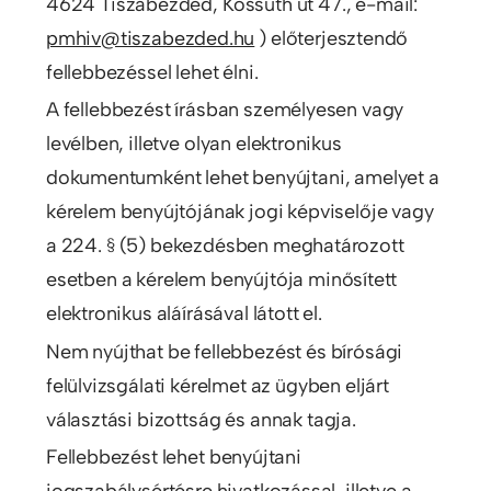
4624 Tiszabezdéd, Kossuth út 47., e-mail:
pmhiv@tiszabezded.hu
) előterjesztendő
fellebbezéssel lehet élni.
A fellebbezést írásban személyesen vagy
levélben, illetve olyan elektronikus
dokumentumként lehet benyújtani, amelyet a
kérelem benyújtójának jogi képviselője vagy
a 224. § (5) bekezdésben meghatározott
esetben a kérelem benyújtója minősített
elektronikus aláírásával látott el.
Nem nyújthat be fellebbezést és bírósági
felülvizsgálati kérelmet az ügyben eljárt
választási bizottság és annak tagja.
Fellebbezést lehet benyújtani