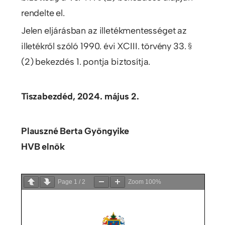
rendelte el.
Jelen eljárásban az illetékmentességet az
illetékről szóló 1990. évi XCIII. törvény 33. §
(2) bekezdés 1. pontja biztosítja.
Tiszabezdéd, 2024. május 2.
Plauszné Berta Gyöngyike
HVB elnök
Page
1
/
2
Zoom
100%