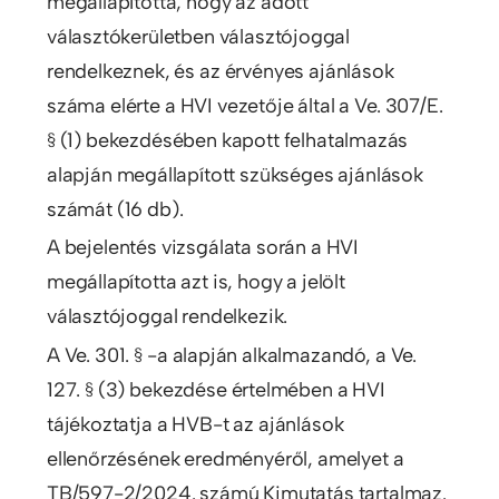
megállapította, hogy az adott
választókerületben választójoggal
rendelkeznek, és az érvényes ajánlások
száma elérte a HVI vezetője által a Ve. 307/E.
§ (1) bekezdésében kapott felhatalmazás
alapján megállapított szükséges ajánlások
számát (16 db).
A bejelentés vizsgálata során a HVI
megállapította azt is, hogy a jelölt
választójoggal rendelkezik.
A Ve. 301. § -a alapján alkalmazandó, a Ve.
127. § (3) bekezdése értelmében a HVI
tájékoztatja a HVB-t az ajánlások
ellenőrzésének eredményéről, amelyet a
TB/597-2/2024. számú Kimutatás tartalmaz.