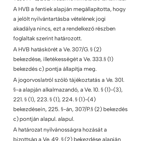
A HVB a fentiek alapján megállapította, hogy
a jelölt nyilvántartásba vételének jogi
akadálya nincs, ezt a rendelkező részben
foglaltak szerint határozott.
A HVB hatáskörét a Ve. 307/G. § (2)
bekezdése, illetékességét a Ve. 333.§ (1)
bekezdés c) pontja állapítja meg.
A jogorvoslatról szóló tájékoztatás a Ve. 301.
§-a alapján alkalmazandó, a Ve. 10. § (1)-(3),
221. § (1), 223. § (1), 224. § (1)-(4)
bekezdésein, 225. §-án, 307/P.§ (2) bekezdés
c) pontján alapul. alapul.
A határozat nyilvánosságra hozását a
bizottság a Ve. 49. § (2) bekezdése alapján