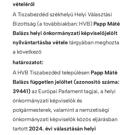
vételéről
A Tiszabezdéd székhelyű Helyi Választási
Bizottság (a továbbiakban: HVB)
Papp Máté
Balázs helyi önkormányzati képviselőjelölt
nyilvántartásba vétele
tárgyában meghozta
a következő
határozatot:
A HVB Tiszabezdéd településen
Papp Máté
Balázs független jelöltet
(azonosító száma:
39441)
az Európai Parlament tagjai, a helyi
önkormányzati képviselők és
polgármesterek, valamint a nemzetiségi
önkormányzati képviselők közös eljárásban
tartott
2024. évi választásán helyi