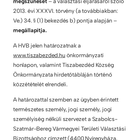
megszűnését
– a választási eljárásáról szóló
2013. évi XXXVI. törvény (a továbbiakban:
Ve.) 34. § (1) bekezdés b) pontja alapján –
megállapítja.
A HVB jelen határozatnak a
www.tiszabezded.hu
önkormányzati
honlapon, valamint Tiszabezdéd Község
Önkormányzata hirdetőtábláján történő
közzétételét elrendeli.
A határozattal szemben az ügyben érintett
természetes személy, jogi személy, jogi
személyiség nélküli szervezet a Szabolcs-
Szatmár-Bereg Vármegyei Területi Választási
Bizottsághoz címzett (4400 Nyíregyháza,