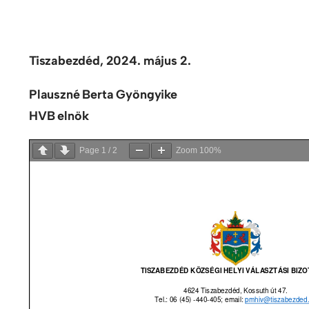
Tiszabezdéd, 2024. május 2.
Plauszné Berta Gyöngyike
HVB elnök
Page
1
/
2
Zoom
100%