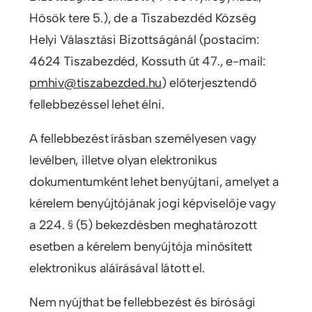
Hösök tere 5.), de a Tiszabezdéd Község
Helyi Választási Bizottságánál (postacím:
4624 Tiszabezdéd, Kossuth út 47., e-mail:
pmhiv@tiszabezded.hu
) előterjesztendő
fellebbezéssel lehet élni.
A fellebbezést írásban személyesen vagy
levélben, illetve olyan elektronikus
dokumentumként lehet benyújtani, amelyet a
kérelem benyújtójának jogi képviselője vagy
a 224. § (5) bekezdésben meghatározott
esetben a kérelem benyújtója minősített
elektronikus aláírásával látott el.
Nem nyújthat be fellebbezést és bírósági