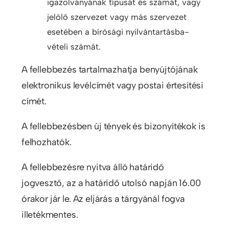
igazolványának típusát és számát, vagy
jelölő szervezet vagy más szervezet
esetében a bírósági nyilvántartásba-
vételi számát.
A fellebbezés tartalmazhatja benyújtójának
elektronikus levélcímét vagy postai értesítési
címét.
A fellebbezésben új tények és bizonyítékok is
felhozhatók.
A fellebbezésre nyitva álló határidő
jogvesztő, az a határidő utolsó napján 16.00
órakor jár le. Az eljárás a tárgyánál fogva
illetékmentes.