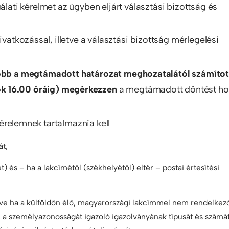
álati kérelmet az ügyben eljárt választási bizottság és
vatkozással, illetve a választási bizottság mérlegelési
őbb a megtámadott határozat meghozatalától számítot
ök 16.00 óráig) megérkezzen
a megtámadott döntést h
 kérelemnek tartalmaznia kell
át,
 és – ha a lakcímétől (székhelyétől) eltér – postai értesítési
etve ha a külföldön élő, magyarországi lakcímmel nem rendelkez
 a személyazonosságát igazoló igazolványának típusát és számát