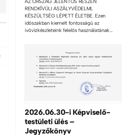
AZ ORSZÁG JELENTŐS RÉSZÉN
RENDKÍVÜLI ASZÁLYVÉDELMI,
KÉSZÜLTSÉG LÉPETT ÉLETBE. Ezen
időszakban kiemelt fontosságú az
ivóvízkészleteink felelős használatának...
k
2026.06.30-i Képviselő-
testületi ülés –
Jegyzőkönyv