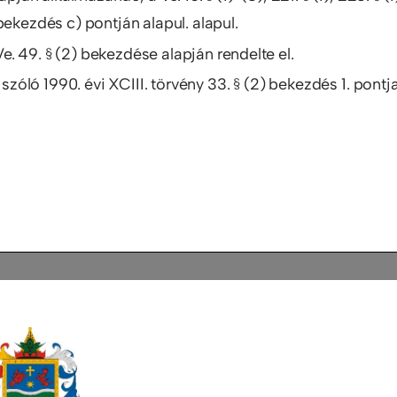
bekezdés c) pontján alapul. alapul.
. 49. § (2) bekezdése alapján rendelte el.
 szóló 1990. évi XCIII. törvény 33. § (2) bekezdés 1. pontj