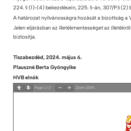
224. § (1)-(4) bekezdésein, 225. §-án, 307/P.§ (2) 
A határozat nyilvánosságra hozását a bizottság a Ve
Jelen eljárásban az illetékmentességet az illetékről
biztosítja.
Tiszabezdéd, 2024. május 6.
Plauszné Berta Gyöngyike
HVB elnök
Page
1
/
2
Zoom
100%