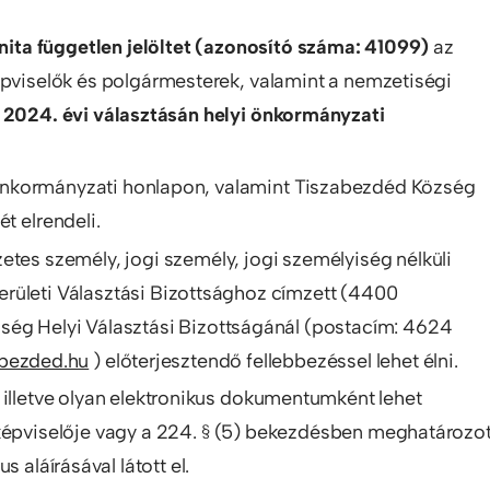
ita független jelöltet
(azonosító száma: 41099)
az
épviselők és polgármesterek, valamint a nemzetiségi
t
2024. évi választásán helyi önkormányzati
nkormányzati honlapon, valamint Tiszabezdéd Község
t elrendeli.
etes személy, jogi személy, jogi személyiség nélküli
rületi Választási Bizottsághoz címzett (4400
zség Helyi Választási Bizottságánál (postacím: 4624
bezded.hu
) előterjesztendő fellebbezéssel lehet élni.
 illetve olyan elektronikus dokumentumként lehet
 képviselője vagy a 224. § (5) bekezdésben meghatározot
 aláírásával látott el.