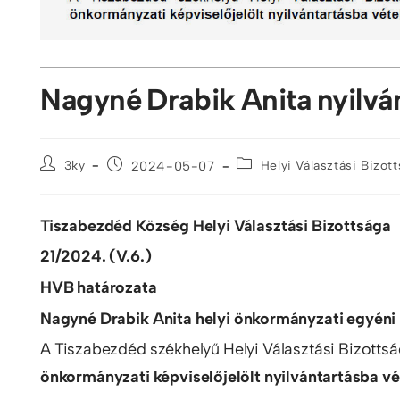
Nagyné Drabik Anita nyilvá
3ky
2024-05-07
Helyi Választási Bizot
Tiszabezdéd Község Helyi Választási Bizottsága
21/2024. (V.6.)
HVB határozata
Nagyné Drabik Anita helyi önkormányzati egyéni li
A Tiszabezdéd székhelyű Helyi Választási Bizotts
önkormányzati képviselőjelölt nyilvántartásba vé