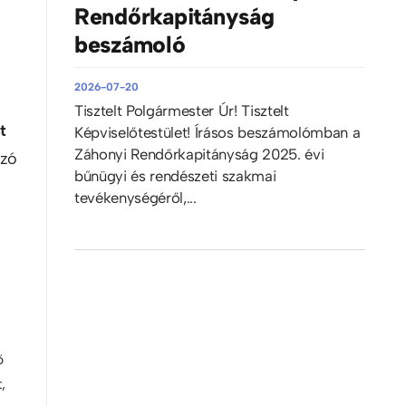
Rendőrkapitányság
beszámoló
2026-07-20
Tisztelt Polgármester Úr! Tisztelt
t
Képviselőtestület! Írásos beszámolómban a
Záhonyi Rendőrkapitányság 2025. évi
ozó
bűnügyi és rendészeti szakmai
tevékenységéről,...
ő
,