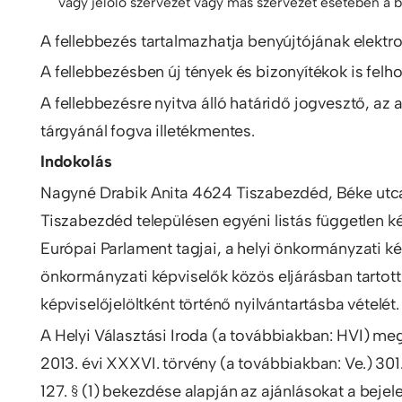
vagy jelölő szervezet vagy más szervezet esetében a bí
A fellebbezés tartalmazhatja benyújtójának elektron
A fellebbezésben új tények és bizonyítékok is felh
A fellebbezésre nyitva álló határidő jogvesztő, az a
tárgyánál fogva illetékmentes.
Indokolás
Nagyné Drabik Anita 4624 Tiszabezdéd, Béke utca 
Tiszabezdéd településen egyéni listás független kép
Európai Parlament tagjai, a helyi önkormányzati k
önkormányzati képviselők közös eljárásban tartott
képviselőjelöltként történő nyilvántartásba vételét.
A Helyi Választási Iroda (a továbbiakban: HVI) megv
2013. évi XXXVI. törvény (a továbbiakban: Ve.) 301.
127. § (1) bekezdése alapján az ajánlásokat a bejel