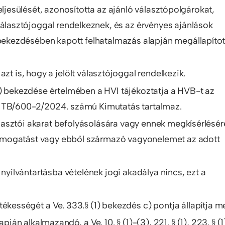
eljesülését, azonosította az ajánló választópolgárokat,
választójoggal rendelkeznek, és az érvényes ajánlások
1) bekezdésében kapott felhatalmazás alapján megállapítot
zt is, hogy a jelölt választójoggal rendelkezik.
 (3) bekezdése értelmében a HVI tájékoztatja a HVB-t az
a TB/600-2/2024. számú Kimutatás tartalmaz.
választói akarat befolyásolására vagy ennek megkísérlésér
i támogatást vagy ebből származó vagyonelemet az adott
 nyilvántartásba vételének jogi akadálya nincs, ezt a
tékességét a Ve. 333.§ (1) bekezdés c) pontja állapítja m
pján alkalmazandó, a Ve. 10. § (1)-(3), 221. § (1), 223. § (1