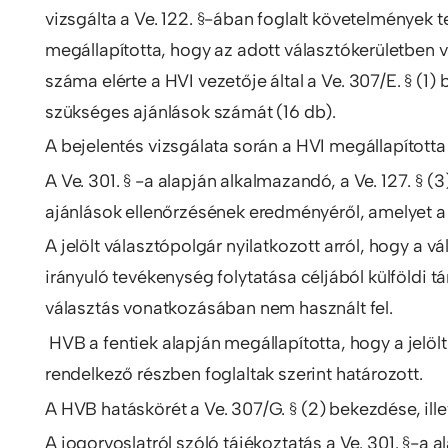
vizsgálta a Ve. 122. §-ában foglalt követelmények t
megállapította, hogy az adott választókerületben 
száma elérte a HVI vezetője által a Ve. 307/E. § (
szükséges ajánlások számát (16 db).
A bejelentés vizsgálata során a HVI megállapította a
A Ve. 301. § -a alapján alkalmazandó, a Ve. 127. §
ajánlások ellenőrzésének eredményéről, amelyet 
A jelölt választópolgár nyilatkozott arról, hogy a 
irányuló tevékenység folytatása céljából külföld
választás vonatkozásában nem használt fel.
HVB a fentiek alapján megállapította, hogy a jelölt
rendelkező részben foglaltak szerint határozott.
A HVB hatáskörét a Ve. 307/G. § (2) bekezdése, ille
A jogorvoslatról szóló tájékoztatás a Ve. 301. §-a ala