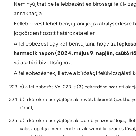
Nem nyújthat be fellebbezést és bírósági felülvizsg
annak tagja.
Fellebbezést lehet benyújtani jogszabálysértésre hi
jogkörben hozott határozata ellen.
A fellebbezést úgy kell benyújtani, hogy az
legkés
harmadik napon (2024. május 9. napján, csütört
választási bizottsághoz.
A fellebbezésnek, illetve a bírósági felülvizsgálati
a) a fellebbezés Ve. 223. § (3) bekezdése szerinti alapj
b) a kérelem benyújtójának nevét, lakcímét (székhelyét)
címét,
c) a kérelem benyújtójának személyi azonosítóját, ill
választópolgár nem rendelkezik személyi azonosítóval,