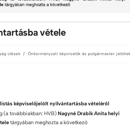
ntartásba vétele
/
tság ülések
Önkormányzati képviselők és polgármester jelölte
stás képviselőjelölt nyilvántartásba vételéről
ág (a továbbiakban: HVB)
Nagyné Drabik Anita helyi
tele
tárgyában meghozta a következő