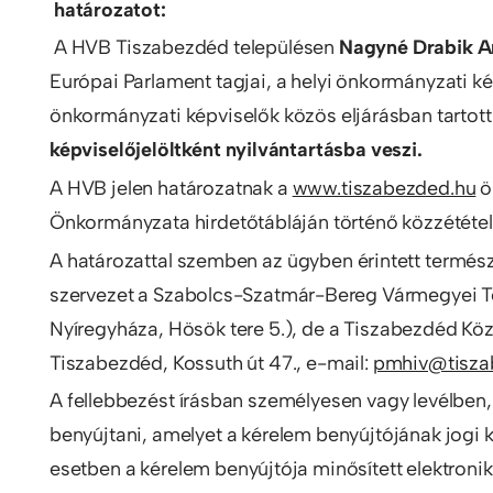
határozatot:
A HVB Tiszabezdéd településen
Nagyné Drabik An
Európai Parlament tagjai, a helyi önkormányzati k
önkormányzati képviselők közös eljárásban tartot
képviselőjelöltként nyilvántartásba veszi.
A HVB jelen határozatnak a
www.tiszabezded.hu
ö
Önkormányzata hirdetőtábláján történő közzétételé
A határozattal szemben az ügyben érintett termész
szervezet a Szabolcs-Szatmár-Bereg Vármegyei Te
Nyíregyháza, Hösök tere 5.), de a Tiszabezdéd Kö
Tiszabezdéd, Kossuth út 47., e-mail:
pmhiv@tisza
A fellebbezést írásban személyesen vagy levélben,
benyújtani, amelyet a kérelem benyújtójának jogi
esetben a kérelem benyújtója minősített elektronikus