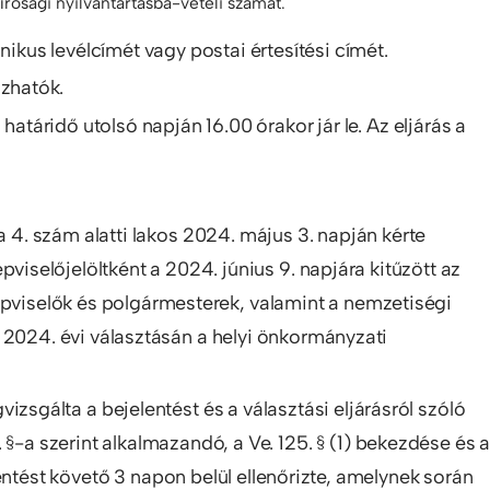
rósági nyilvántartásba-vételi számát.
ikus levélcímét vagy postai értesítési címét.
ozhatók.
 határidő utolsó napján 16.00 órakor jár le. Az eljárás a
4. szám alatti lakos 2024. május 3. napján kérte
viselőjelöltként a 2024. június 9. napjára kitűzött az
épviselők és polgármesterek, valamint a nemzetiségi
 2024. évi választásán a helyi önkormányzati
izsgálta a bejelentést és a választási eljárásról szóló
 §-a szerint alkalmazandó, a Ve. 125. § (1) bekezdése és 
entést követő 3 napon belül ellenőrizte, amelynek során