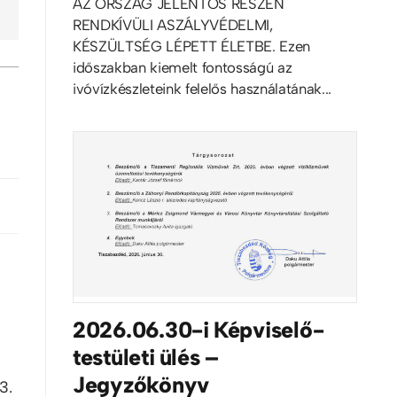
AZ ORSZÁG JELENTŐS RÉSZÉN
RENDKÍVÜLI ASZÁLYVÉDELMI,
KÉSZÜLTSÉG LÉPETT ÉLETBE. Ezen
időszakban kiemelt fontosságú az
ivóvízkészleteink felelős használatának...
2026.06.30-i Képviselő-
testületi ülés –
Jegyzőkönyv
3.