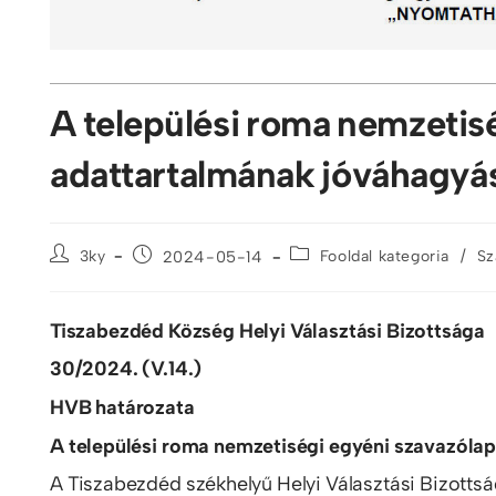
A települési roma nemzetis
adattartalmának jóváhagyás
/
3ky
2024-05-14
Fooldal kategoria
Sz
Tiszabezdéd Község Helyi Választási Bizottsága
30/2024. (V.14.)
HVB határozata
A települési roma nemzetiségi egyéni szavazóla
A Tiszabezdéd székhelyű Helyi Választási Bizottság