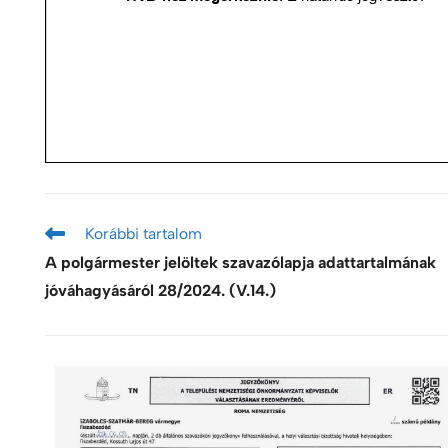
Korábbi tartalom
A polgármester jelöltek szavazólapja adattartalmának
jóváhagyásáról 28/2024. (V.14.)