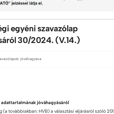
égi egyéni szavazólap
áról 30/2024. (V.14.)
avazólapok jóváhagyása
p adattartalmának jóváhagyásáról
 (a továbbiakban: HVB) a választási eljárásról szóló 201