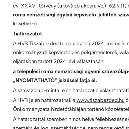
évi XXXVI. törvény (a továbbiakban: Ve.) 162. § (1
roma nemzetiségi egyéni képviselő-jelöltek sza
következő
határozatot:
A HVB Tiszabezdéd településen a 2024. június 9. na
önkormányzati képviselők és polgármesterek, val
eljárásban tartott 2024. évi választásán
a települési roma nemzetiségi
egyéni szavazólap-
„NYOMTATHATÓ” jelzéssel látja el.
A szavazólap-minta jelen határozat elválaszthatatl
A HVB jelen határozatnak a
www.tiszabezded.hu
ö
Önkormányzata hirdetőtábláján történő közzétételé
A határozattal szemben nincs helye fellebbezésnek
személy, és jogi személyiséggel nem rendelkező s