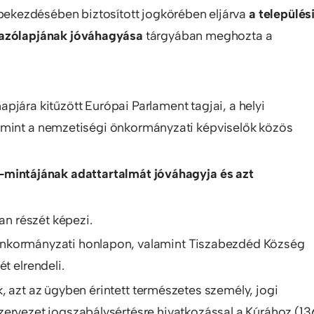
) bekezdésében biztosított jogkörében eljárva
a település
vazólapjának jóváhagyása
tárgyában meghozta a
pjára kitűzött Európai Parlament tagjai, a helyi
amint a nemzetiségi önkormányzati képviselők közös
mintájának adattartalmát jóváhagyja és azt
an részét képezi.
nkormányzati honlapon, valamint Tiszabezdéd Község
t elrendeli.
, azt az ügyben érintett természetes személy, jogi
zervezet jogszabálysértésre hivatkozással a Kúrához (1