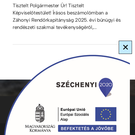
Tisztelt Polgármester Úr! Tisztelt
Képviselőtestület! Írásos beszámolómban a
Záhonyi Rendőrkapitányság 2025. évi bűnügyi és
rendészeti szakmai tevékenységéről,...
×
ADATKEZELÉS
KAPCSOLAT