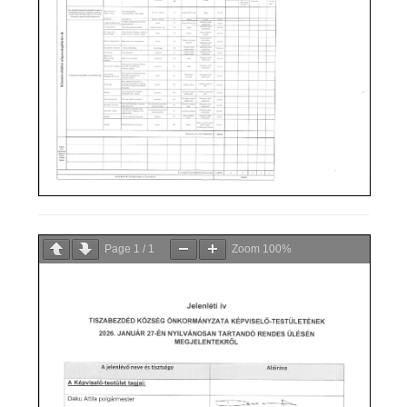
Page
1
/
1
Zoom
100%