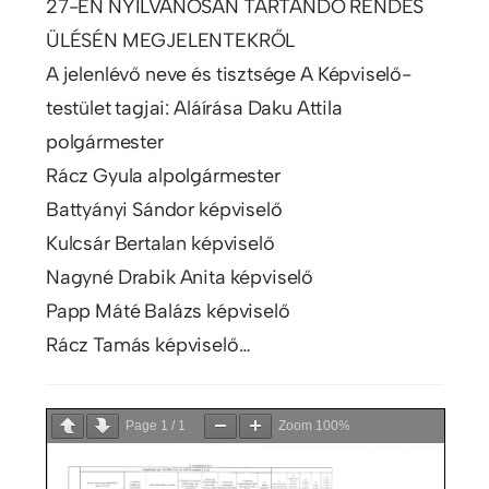
27-ÉN NYILVÁNOSAN TARTANDÓ RENDES
ÜLÉSÉN MEGJELENTEKRŐL
A jelenlévő neve és tisztsége A Képviselő-
testület tagjai: Aláírása Daku Attila
polgármester
Rácz Gyula alpolgármester
Battyányi Sándor képviselő
Kulcsár Bertalan képviselő
Nagyné Drabik Anita képviselő
Papp Máté Balázs képviselő
Rácz Tamás képviselő…
Page
1
/
1
Zoom
100%