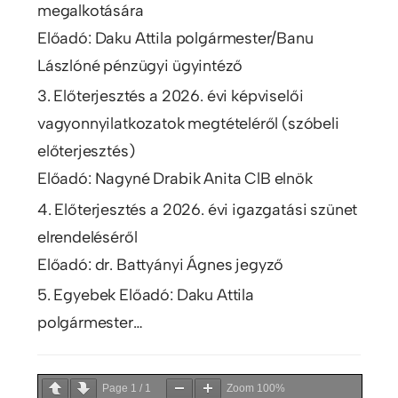
megalkotására
Előadó: Daku Attila polgármester/Banu
Lászlóné pénzügyi ügyintéző
3. Előterjesztés a 2026. évi képviselői
vagyonnyilatkozatok megtételéről (szóbeli
előterjesztés)
Előadó: Nagyné Drabik Anita ClB elnök
4. Előterjesztés a 2026. évi igazgatási szünet
elrendeléséről
Előadó: dr. Battyányi Ágnes jegyző
5. Egyebek Előadó: Daku Attila
polgármester…
Page
1
/
1
Zoom
100%