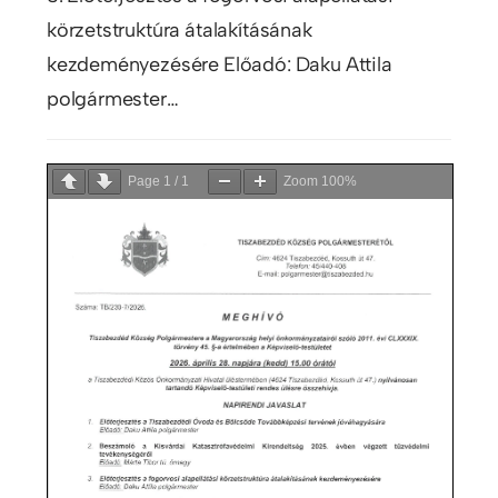
körzetstruktúra átalakításának
kezdeményezésére Előadó: Daku Attila
polgármester…
Page
1
/
1
Zoom
100%