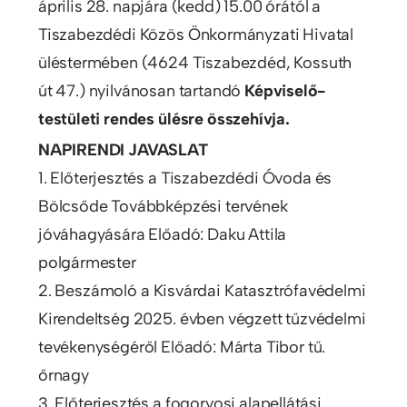
április 28. napjára (kedd) 15.00 órától a
Tiszabezdédi Közös Önkormányzati Hivatal
üléstermében (4624 Tiszabezdéd, Kossuth
út 47.) nyilvánosan tartandó
Képviselő-
testületi rendes ülésre összehívja.
NAPIRENDI
JAVASLAT
1. Előterjesztés a Tiszabezdédi Óvoda és
Bölcsőde Továbbképzési tervének
jóváhagyására Előadó: Daku Attila
polgármester
2. Beszámoló a Kisvárdai Katasztrófavédelmi
Kirendeltség 2025. évben végzett tűzvédelmi
tevékenységéről Előadó: Márta Tibor tű.
őrnagy
3. Előterjesztés a fogorvosi alapellátási