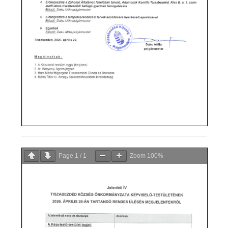
Page
1
/
1
Zoom
100%