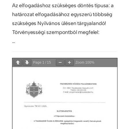
Az elfogadáshoz szükséges döntés típusa: a
határozat elfogadásához egyszerü többség
szükséges Nyilvános ülésen tárgyalandó!
Törvényességi szempontból megfelel:
…
Page
1
/
15
Zoom
100%