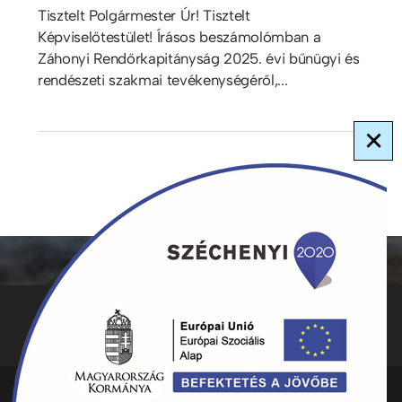
Tisztelt Polgármester Úr! Tisztelt
Képviselőtestület! Írásos beszámolómban a
Záhonyi Rendőrkapitányság 2025. évi bűnügyi és
rendészeti szakmai tevékenységéről,...
×
ADATKEZELÉS
KAPCSOLAT