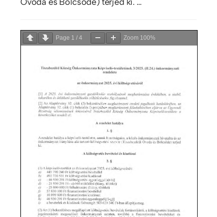
Óvoda és Bölcsőde) terjed ki. …
Page
1
/
4
Zoom
100%