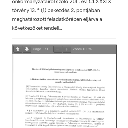
önkormányzatairól szóló 2011. évi CLXXXIX.
törvény 13. * (1) bekezdés 2, pontjában
meghatározott feladatkörében eljárva a
következőket rendeli…
Page
1
/
1
Zoom
100%