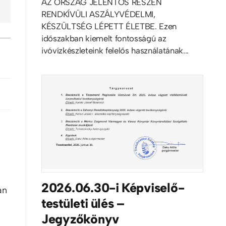
AZ ORSZÁG JELENTŐS RÉSZÉN
RENDKÍVÜLI ASZÁLYVÉDELMI,
KÉSZÜLTSÉG LÉPETT ÉLETBE. Ezen
időszakban kiemelt fontosságú az
ivóvízkészleteink felelős használatának...
2026.06.30-i Képviselő-
an
testületi ülés –
Jegyzőkönyv