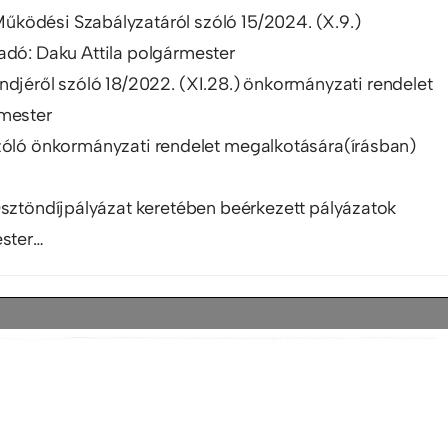
 Működési Szabályzatáról szóló 15/2024. (X.9.)
adó: Daku Attila polgármester
ndjéről szóló 18/2022. (XI.28.) önkormányzati rendelet
rmester
szóló önkormányzati rendelet megalkotására(írásban)
Ösztöndíjpályázat keretében beérkezett pályázatok
ester…