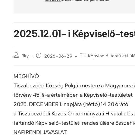
2025.12.01- i Képviselő-tes
3ky
2026-06-29
Képviselő-testületi ü
MEGHÍVÓ
Tiszabezdéd Község Polgármestere a Magyarország
törvény 45. §-a értelmében a Képviselő-testületet
2025. DECEMBER 1. napjára (hétfő) 14:30 órától
a Tiszabezdédi Közös Önkormányzati Hivatal ülés
tartandó Képviselő-testületi rendes ülésre összehív
NAPIRENDI JAVASLAT