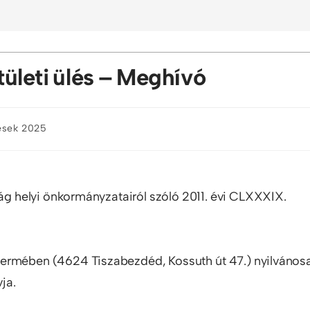
tületi ülés – Meghívó
lések 2025
 helyi önkormányzatairól szóló 2011. évi CLXXXIX.
termében (4624 Tiszabezdéd, Kossuth út 47.) nyilvános
ja.