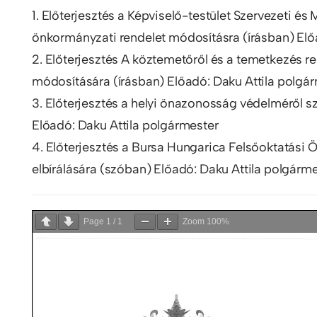
1. Előterjesztés a Képviselő-testület Szervezeti és
önkormányzati rendelet módosításra (írásban) Elő
2. Előterjesztés A köztemetőről és a temetkezés re
módosítására (írásban) Előadó: Daku Attila polgá
3. Előterjesztés a helyi önazonosság védelméről 
Előadó: Daku Attila polgármester
4. Előterjesztés a Bursa Hungarica Felsőoktatási 
elbírálására (szóban) Előadó: Daku Attila polgárm
Page
1
/
1
Zoom
100%