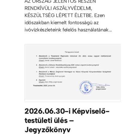
AZ ORSZÁG JELENTŐS RÉSZÉN
RENDKÍVÜLI ASZÁLYVÉDELMI,
KÉSZÜLTSÉG LÉPETT ÉLETBE. Ezen
időszakban kiemelt fontosságú az
ivóvízkészleteink felelős használatának...
2026.06.30-i Képviselő-
testületi ülés –
Jegyzőkönyv