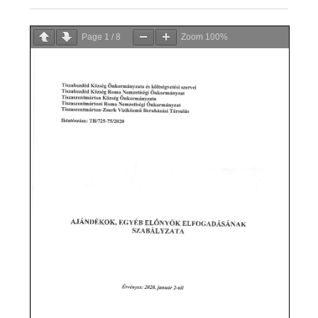
Page
1
/
8
Zoom
100%