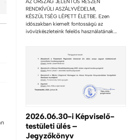
AZ ORSZÁG JELENTŐS RÉSZÉN
RENDKÍVÜLI ASZÁLYVÉDELMI,
KÉSZÜLTSÉG LÉPETT ÉLETBE. Ezen
időszakban kiemelt fontosságú az
ivóvízkészleteink felelős használatának...
2026.06.30-i Képviselő-
án
testületi ülés –
Jegyzőkönyv