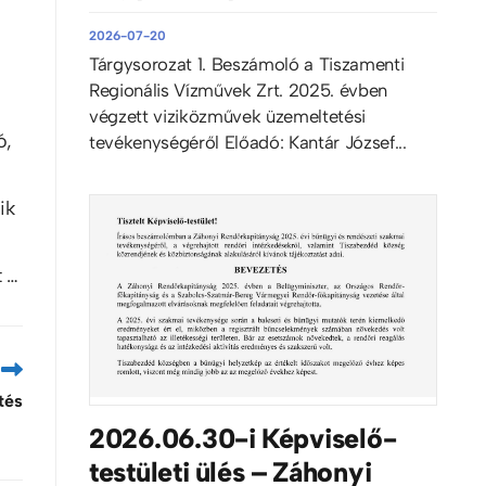
2026-07-20
Tárgysorozat 1. Beszámoló a Tiszamenti
Regionális Vízművek Zrt. 2025. évben
végzett viziközművek üzemeltetési
ó,
tevékenységéről Előadó: Kantár József...
ik
t …
tés
2026.06.30-i Képviselő-
testületi ülés – Záhonyi