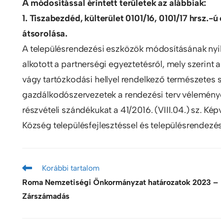
A módosítással érintett területek az alábbiak:
1. Tiszabezdéd, külterület 0101/16, 0101/17 hrsz.-
átsorolása.
A településrendezési eszközök módosításának ny
alkotott a partnerségi egyeztetésről, mely szerint 
vágy tartózkodási hellyel rendelkező természetes 
gazdálkodószervezetek a rendezési terv véleményez
részvételi szándékukat a 41/2016. (VIII.04.) sz. Ké
Község településfejlesztéssel és településrendezé
Korábbi tartalom
Roma Nemzetiségi Önkormányzat határozatok 2023 –
Zárszámadás