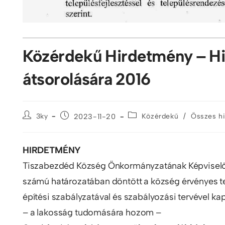
Közérdekű Hirdetmény – Hi
átsorolására 2016
/
3ky
2023-11-20
Közérdekű
Összes h
HIRDETMÉNY
Tiszabezdéd Község Önkormányzatának Képviselő-te
számú határozatában döntött a község érvényes tele
építési szabályzatával és szabályozási tervével k
– a lakosság tudomására hozom –