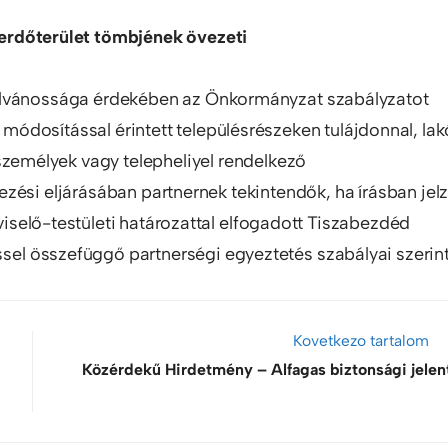
ú erdőterület tömbjének övezeti
ilvánossága érdekében az Önkormányzat szabályzatot
a módosítással érintett településrészeken tulájdonnal, lak
személyek vagy telepheliyel rendelkező
ési eljárásában partnernek tekintendők, ha írásban jelz
pviselő-testületi határozattal elfogadott Tiszabezdéd
ssel összefüggő partnerségi egyeztetés szabályai szerin
Kovetkezo tartalom
Közérdekű Hirdetmény – Alfagas biztonsági jelen