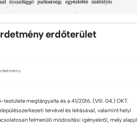
rdetmény erdőterület
irdetmény
stülete megtárgyalta és a 41/2016. (VIII. 04.) OKT.
pülésszerkezeti tervével és leírásával, valamint helyi
apcsolatosan felmerülő módosítási igényekről, mely alapj