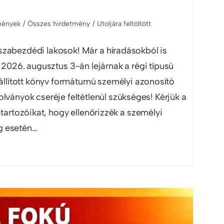
mények
/
Összes hirdetmény
/
Utoljára feltöltött
zabezdédi lakosok! Már a híradásokból is
y 2026. augusztus 3-án lejárnak a régi típusú
kiállított könyv formátumú személyi azonosító
lványok cseréje feltétlenül szükséges! Kérjük a
átartozóikat, hogy ellenőrizzék a személyi
g esetén…