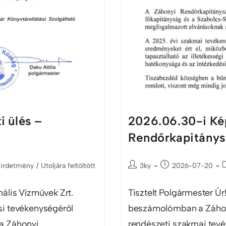
i ülés –
2026.06.30-i Kép
Rendőrkapitány
hirdetmény
/
Utoljára feltöltött
3ky
2026-07-20
ális Vízművek Zrt.
Tisztelt Polgármester Úr!
si tevékenységéről
beszámolómban a Záhon
 a Záhonyi
rendészeti szakmai tevé