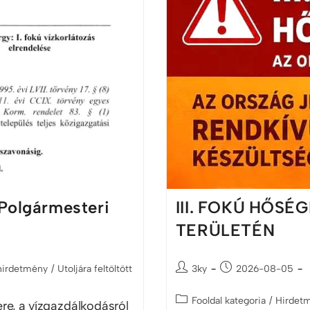
 Polgármesteri
III. FOKÚ HŐSÉ
TERÜLETÉN
hirdetmény
/
Utoljára feltöltött
3ky
2026-08-05
Fooldal kategoria
/
Hirdet
, a vízgazdálkodásról