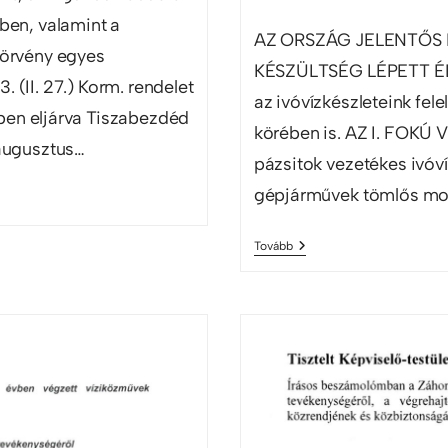
ében, valamint a
AZ ORSZÁG JELENTŐS 
törvény egyes
KÉSZÜLTSÉG LÉPETT ÉLE
 (II. 27.) Korm. rendelet
az ivóvízkészleteink fe
ben eljárva Tiszabezdéd
körében is. AZ I. FOK
 augusztus…
pázsitok vezetékes ivóví
gépjárművek tömlős mos
Tovább