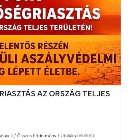
GRIASZTÁS AZ ORSZÁG TELJES
mények
/
Összes hirdetmény
/
Utoljára feltöltött