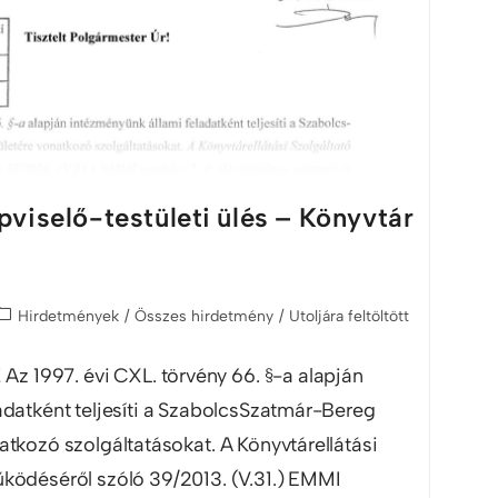
viselő-testületi ülés – Könyvtár
Hirdetmények
/
Összes hirdetmény
/
Utoljára feltöltött
! Az 1997. évi CXL. törvény 66. §-a alapján
adatként teljesíti a SzabolcsSzatmár-Bereg
tkozó szolgáltatásokat. A Könyvtárellátási
ködéséről szóló 39/2013. (V.31.) EMMI