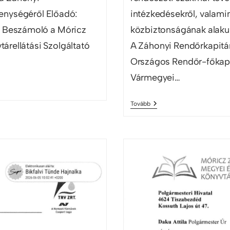
enységéről Előadó:
intézkedésekről, valami
3. Beszámoló a Móricz
közbiztonságának alakul
árellátási Szolgáltató
A Záhonyi Rendőrkapitá
Országos Rendőr-főkap
Vármegyei…
Tovább