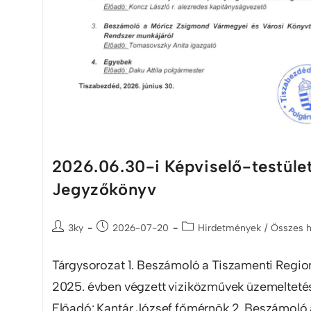
2026.06.30-i Képviselő-testület
Jegyzőkönyv
3ky
2026-07-20
Hirdetmények
/
Összes 
Tárgysorozat 1. Beszámoló a Tiszamenti Region
2025. évben végzett viziközművek üzemelteté
Előadó: Kantár József főmérnök 2. Beszámoló