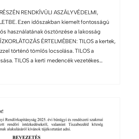
RÉSZÉN RENDKÍVÜLI ASZÁLYVÉDELMI,
TBE. Ezen időszakban kiemelt fontosságú
lelős használatának ösztönzése a lakosság
Ú VÍZKORLÁTOZÁS ÉRTELMÉBEN: TILOS a kertek,
zzel történő tömlős locsolása. TILOS a
ása. TILOS a kerti medencék vezetékes…