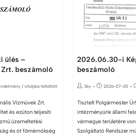
i ülés –
2026.06.30-i Kép
 Zrt. beszámoló
beszámoló
hirdetmény
/
Utoljára feltöltött
3ky
2026-07-20
lis Vízművek Zrt.
Tisztelt Polgármester Úr
et és ezúton teljesíti
intézményünk állami fel
özmű üzemeltetési
vármegye területére vona
ság és öt főmérnökség
Szolgáltató Rendszer mű