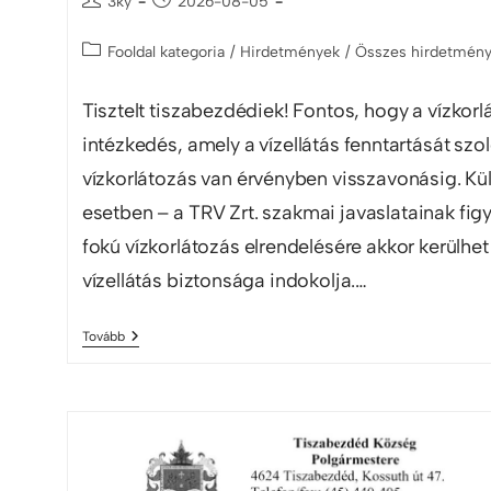
3ky
2026-08-05
Fooldal kategoria
/
Hirdetmények
/
Összes hirdetmén
Tisztelt tiszabezdédiek! Fontos, hogy a vízkor
intézkedés, amely a vízellátás fenntartását szolg
vízkorlátozás van érvényben visszavonásig. Kü
esetben – a TRV Zrt. szakmai javaslatainak figy
fokú vízkorlátozás elrendelésére akkor kerülhet 
vízellátás biztonsága indokolja.…
Tovább