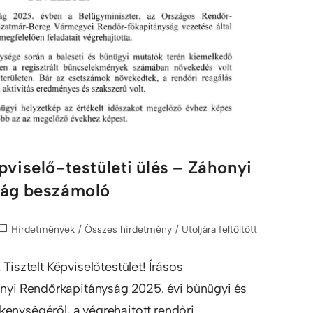
viselő-testületi ülés – Záhonyi
ság beszámoló
Hirdetmények
/
Összes hirdetmény
/
Utoljára feltöltött
 Tisztelt Képviselőtestület! Írásos
yi Rendőrkapitányság 2025. évi bűnügyi és
kenységéről, a végrehajtott rendőri