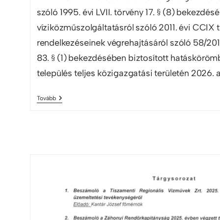
szóló 1995. évi LVII. törvény 17. § (8) bekezdés
víziközműszolgáltatásról szóló 2011. évi CCIX 
rendelkezéseinek végrehajtásáról szóló 58/2013.
83. § (1) bekezdésében biztosított hatásköröm
település teljes közigazgatási területén 2026.
Tovább