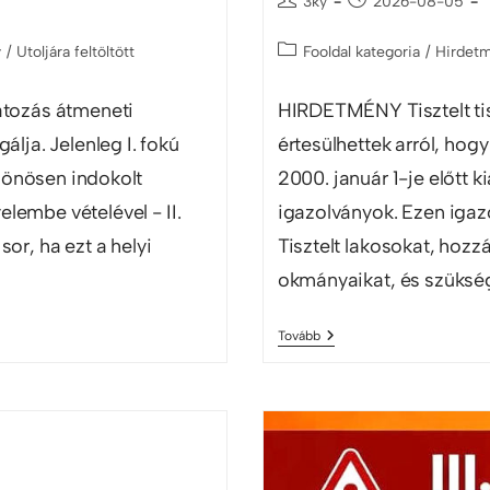
3ky
2026-08-05
y
/
Utoljára feltöltött
Fooldal kategoria
/
Hirdet
látozás átmeneti
HIRDETMÉNY Tisztelt tis
álja. Jelenleg I. fokú
értesülhettek arról, hog
lönösen indokolt
2000. január 1-je előtt 
elembe vételével - II.
igazolványok. Ezen igazo
sor, ha ezt a helyi
Tisztelt lakosokat, hozz
okmányaikat, és szüksé
Tovább