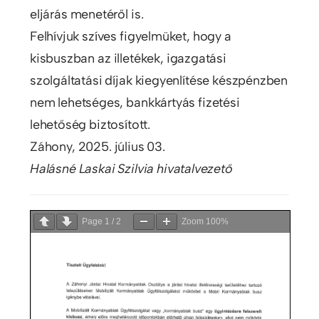
eljárás menetéről is.
Felhívjuk szíves figyelmüket, hogy a
kisbuszban az illetékek, igazgatási
szolgáltatási díjak kiegyenlítése készpénzben
nem lehetséges, bankkártyás fizetési
lehetőség biztosított.
Záhony, 2025. július 03.
Halásné Laskai Szilvia hivatalvezető
Page
1
/
2
Zoom
100%