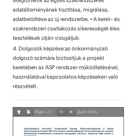
Megtörténik az egyes szakrendszerek
adatállományának tisztítása, migrálása,
adatbetöltése az új rendszerbe. • A keret- és
szakrendszeri csatlakozás sikerességét éles
tesztelések útján vizsgáljuk.
4. Dolgozók képzése:az önkormányzati
dolgozó számára biztosítjuk a projekt
keretében az ASP rendszer működtetésével,
használatával kapcsolatos képzéseken való
részvételt.
Page
1
/
1
Zoom
100%