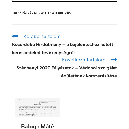
TAGS
:
PÁLYÁZAT - ASP CSATLAKOZÁS
Korábbi tartalom
Közérdekű Hirdetmény – a bejelentéshez kötött
kereskedelmi tevékenységről
Kovetkezo tartalom
Széchenyi 2020 Pályá­zatok – Védőnői szol­gálat
épü­leté­nek kor­szerűsítése
Balogh Máté