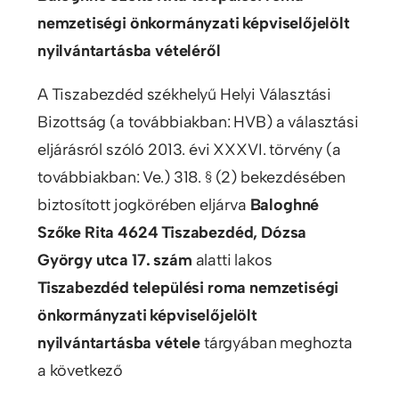
nemzetiségi önkormányzati képviselőjelölt
nyilvántartásba vételéről
A Tiszabezdéd székhelyű Helyi Választási
Bizottság (a továbbiakban: HVB) a választási
eljárásról szóló 2013. évi XXXVI. törvény (a
továbbiakban: Ve.) 318. § (2) bekezdésében
biztosított jogkörében eljárva
Baloghné
Szőke Rita 4624 Tiszabezdéd, Dózsa
György utca 17. szám
alatti lakos
Tiszabezdéd települési roma nemzetiségi
önkormányzati képviselőjelölt
nyilvántartásba vétele
tárgyában meghozta
a következő