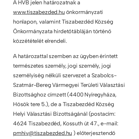
A HVB jelen határozatnak a
www.tiszabezded.hu
önkormányzati
honlapon, valamint Tiszabezdéd Község
Önkormányzata hirdetőtábláján történő
közzétételét elrendeli.
A határozattal szemben az ügyben érintett
természetes személy, jogi személy, jogi
személyiség nélküli szervezet a Szabolcs-
Szatmár-Bereg Vármegyei Területi Választási
Bizottsághoz címzett (4400 Nyíregyháza,
Hösök tere 5.), de a Tiszabezdéd Község
Helyi Választási Bizottságánál (postacím:
4624 Tiszabezdéd, Kossuth út 47., e-mail:
pmhiv@tiszabezded.hu
) előterjesztendő