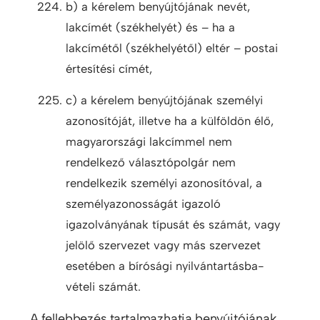
b) a kérelem benyújtójának nevét,
lakcímét (székhelyét) és – ha a
lakcímétől (székhelyétől) eltér – postai
értesítési címét,
c) a kérelem benyújtójának személyi
azonosítóját, illetve ha a külföldön élő,
magyarországi lakcímmel nem
rendelkező választópolgár nem
rendelkezik személyi azonosítóval, a
személyazonosságát igazoló
igazolványának típusát és számát, vagy
jelölő szervezet vagy más szervezet
esetében a bírósági nyilvántartásba-
vételi számát.
A fellebbezés tartalmazhatja benyújtójának