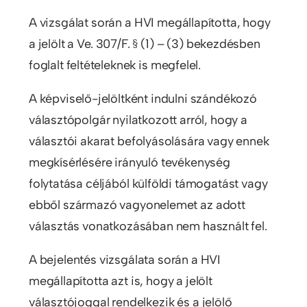
A vizsgálat során a HVI megállapította, hogy
a jelölt a Ve. 307/F. § (1) – (3) bekezdésben
foglalt feltételeknek is megfelel.
A képviselő-jelöltként indulni szándékozó
választópolgár nyilatkozott arról, hogy a
választói akarat befolyásolására vagy ennek
megkísérlésére irányuló tevékenység
folytatása céljából külföldi támogatást vagy
ebből származó vagyonelemet az adott
választás vonatkozásában nem használt fel.
A bejelentés vizsgálata során a HVI
megállapította azt is, hogy a jelölt
választójoggal rendelkezik és a jelölő