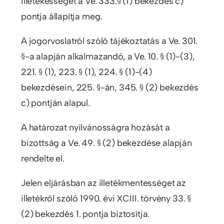
illetékességét a Ve. 333.§ (1) bekezdés c)
pontja állapítja meg.
A jogorvoslatról szóló tájékoztatás a Ve. 301.
§-a alapján alkalmazandó, a Ve. 10. § (1)-(3),
221. § (1), 223. § (1), 224. § (1)-(4)
bekezdésein, 225. §-án, 345. § (2) bekezdés
c) pontján alapul.
A határozat nyilvánosságra hozását a
bizottság a Ve. 49. § (2) bekezdése alapján
rendelte el.
Jelen eljárásban az illetékmentességet az
illetékről szóló 1990. évi XCIII. törvény 33. §
(2) bekezdés 1. pontja biztosítja.