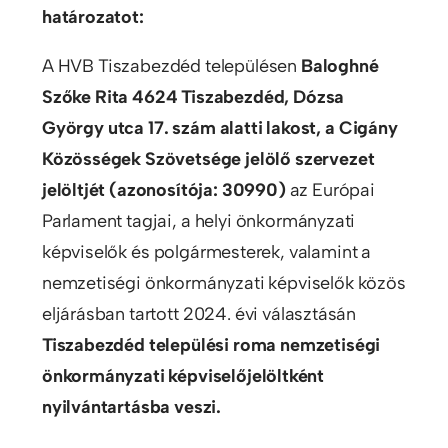
határozatot:
A HVB Tiszabezdéd településen
Baloghné
Szőke Rita 4624 Tiszabezdéd, Dózsa
György utca 17. szám alatti lakost, a Cigány
Közösségek Szövetsége jelölő szervezet
jelöltjét
(azonosítója:
30990)
az Európai
Parlament tagjai, a helyi önkormányzati
képviselők és polgármesterek, valamint a
nemzetiségi önkormányzati képviselők közös
eljárásban tartott 2024. évi választásán
Tiszabezdéd települési roma nemzetiségi
önkormányzati képviselőjelöltként
nyilvántartásba veszi.