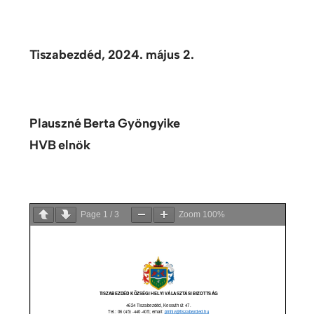
Tiszabezdéd, 2024. május 2.
Plauszné Berta Gyöngyike
HVB elnök
Page
1
/
3
Zoom
100%