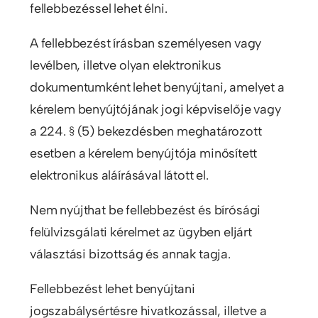
fellebbezéssel lehet élni.
A fellebbezést írásban személyesen vagy
levélben, illetve olyan elektronikus
dokumentumként lehet benyújtani, amelyet a
kérelem benyújtójának jogi képviselője vagy
a 224. § (5) bekezdésben meghatározott
esetben a kérelem benyújtója minősített
elektronikus aláírásával látott el.
Nem nyújthat be fellebbezést és bírósági
felülvizsgálati kérelmet az ügyben eljárt
választási bizottság és annak tagja.
Fellebbezést lehet benyújtani
jogszabálysértésre hivatkozással, illetve a