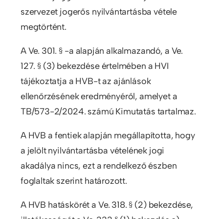
szervezet jogerős nyilvántartásba vétele
megtörtént.
A Ve. 301. § -a alapján alkalmazandó, a Ve.
127. § (3) bekezdése értelmében a HVI
tájékoztatja a HVB-t az ajánlások
ellenőrzésének eredményéről, amelyet a
TB/573-2/2024. számú Kimutatás tartalmaz.
A HVB a fentiek alapján megállapította, hogy
a jelölt nyilvántartásba vételének jogi
akadálya nincs, ezt a rendelkező észben
foglaltak szerint határozott.
A HVB hatáskörét a Ve. 318. § (2) bekezdése,