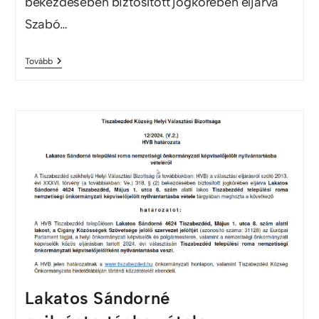
bekezdésében biztosított jogkörében eljárva
Szabó…
Tovább
Lakatos Sándorné