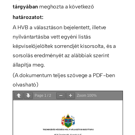
tárgyában
meghozta a következő
határozatot:
A HVB a választáson bejelentett, illetve
nyilvántartásba vett egyéni listás
képviselőjelöltek sorrendjét kisorsolta, és a
sorsolás eredményét az alábbiak szerint
állapítja meg.
(A dokumentum teljes szövege a PDF-ben
olvasható)
Page
1
/
2
Zoom
100%