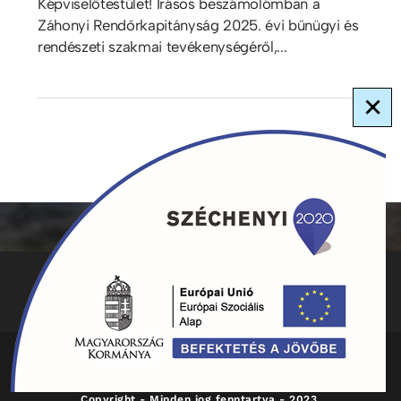
Képviselőtestület! Írásos beszámolómban a
Záhonyi Rendőrkapitányság 2025. évi bűnügyi és
rendészeti szakmai tevékenységéről,...
×
ADATKEZELÉS
KAPCSOLAT
HIRDETMÉNYEK
Copyright - Minden jog fenntartva - 2023.