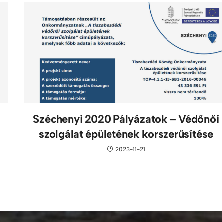
Széchenyi 2020 Pályá­zatok – Védőnői
szol­gálat épü­leté­nek kor­szerűsítése
2023-11-21