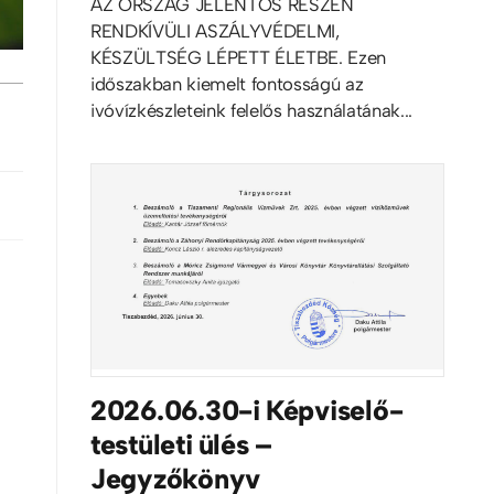
AZ ORSZÁG JELENTŐS RÉSZÉN
RENDKÍVÜLI ASZÁLYVÉDELMI,
KÉSZÜLTSÉG LÉPETT ÉLETBE. Ezen
időszakban kiemelt fontosságú az
ivóvízkészleteink felelős használatának...
2026.06.30-i Képviselő-
testületi ülés –
Jegyzőkönyv