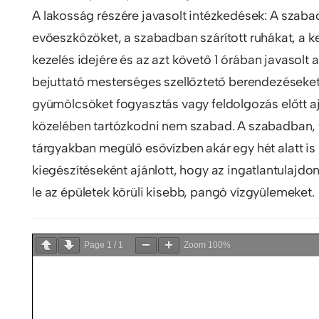
A lakosság részére javasolt intézkedések: A szaba
evőeszközöket, a szabadban szárított ruhákat, a ke
kezelés idejére és az azt követő 1 órában javasolt a
bejuttató mesterséges szellőztető berendezéseket 
gyümölcsöket fogyasztás vagy feldolgozás előtt a
közelében tartózkodni nem szabad. A szabadban, f
tárgyakban megülő esővízben akár egy hét alatt is 
kiegészítéseként ajánlott, hogy az ingatlantulajd
le az épületek körüli kisebb, pangó vízgyülemeket.
Page
1
/
1
Zoom
100%