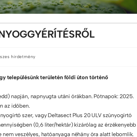
ÚNYOGGYÉRÍTÉSRŐL
szes hirdetmény
y településünk területén földi úton történő
kedd) napján, napnyugta utáni órákban. Pótnapok: 2025.
en az időben.
únyogirtó szer, vagy Deltasect Plus 20 ULV szúnyogirtó
mennyiségben (0,6 liter/hektár) kizárólag az érzékenyebb
re nem veszélyes, hatóanyaga néhány óra alatt lebomlik.