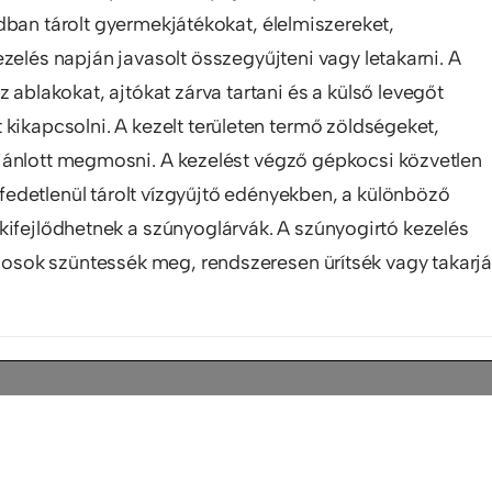
dban tárolt gyermekjátékokat, élelmiszereket,
zelés napján javasolt összegyűjteni vagy letakarni. A
z ablakokat, ajtókat zárva tartani és a külső levegőt
kikapcsolni. A kezelt területen termő zöldségeket,
jánlott megmosni. A kezelést végző gépkocsi közvetlen
edetlenül tárolt vízgyűjtő edényekben, a különböző
kifejlődhetnek a szúnyoglárvák. A szúnyogirtó kezelés
onosok szüntessék meg, rendszeresen ürítsék vagy takarj