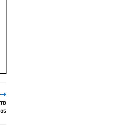
 TB
025