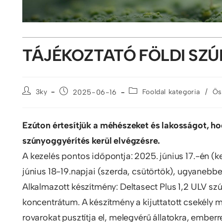
TÁJÉKOZTATÓ FÖLDI SZ
/
3ky
2025-06-16
Fooldal kategoria
Ös
Ezúton értesítjük a méhészeket és lakosságot, hog
szúnyoggyérítés kerül elvégzésre.
A kezelés pontos időpontja: 2025. június 17.-én (
június 18-19.napjai (szerda, csütörtök), ugyanebb
Alkalmazott készítmény: Deltasect Plus 1,2 ULV sz
koncentrátum. A készítmény a kijuttatott csekély 
rovarokat pusztítja el, melegvérű állatokra, ember