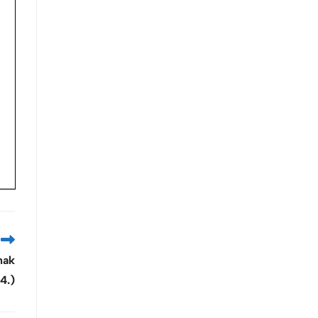
nak
4.)