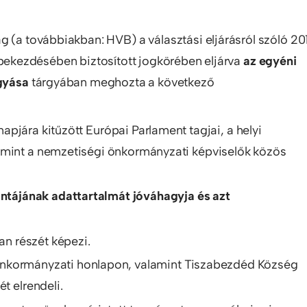
g (a továbbiakban: HVB) a választási eljárásról szóló 20
) bekezdésében biztosított jogkörében eljárva
az egyéni
gyása
tárgyában meghozta a következő
pjára kitűzött Európai Parlament tagjai, a helyi
amint a nemzetiségi önkormányzati képviselők közös
intájának adattartalmát jóváhagyja és azt
an részét képezi.
nkormányzati honlapon, valamint Tiszabezdéd Község
t elrendeli.