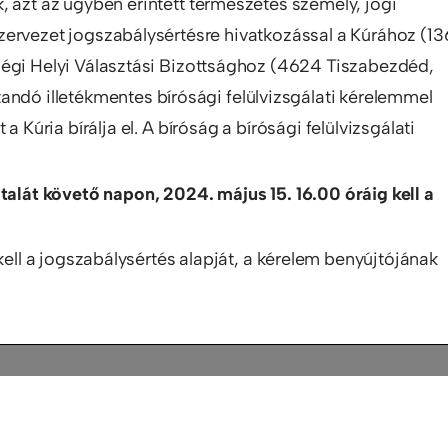
, azt az ügyben érintett természetes személy, jogi
zervezet jogszabálysértésre hivatkozással a Kúrához (1
ségi Helyi Választási Bizottsághoz (4624 Tiszabezdéd,
andó illetékmentes bírósági felülvizsgálati kérelemmel
 Kúria bírálja el. A bíróság a bírósági felülvizsgálati
alát követő napon, 2024. május 15. 16.00 óráig kell a
kell a jogszabálysértés alapját, a kérelem benyújtójának