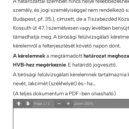
A határozattal szemben nincs helye fellebbezésnek
személy, és jogi személyiséggel nem rendelkező s
Budapest, pf. 35.), címzett, de a Tiszabezdéd Köz
Kossuth út 47.) személyesen vagy levélben benyújt
támadhatja meg. A bírósági felülvizsgálati kérelmet a
kérelemről a felterjesztését követő napon dönt.
A kérelemnek
a megtámadott
határozat meghozat
HVB-hez megérkeznie
. E határidő jogvesztő.
A bírósági felülvizsgálati kérelemnek tartalmaznia 
nevét, lakcímét (székhelyét) és- ha…
(A teljes dokumentum a PDF-ben olvasható)
Page
1
/
3
Zoom
100%