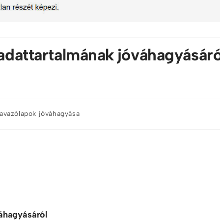
 adattartalmának jóváhagyásáró
avazólapok jóváhagyása
váhagyásáról