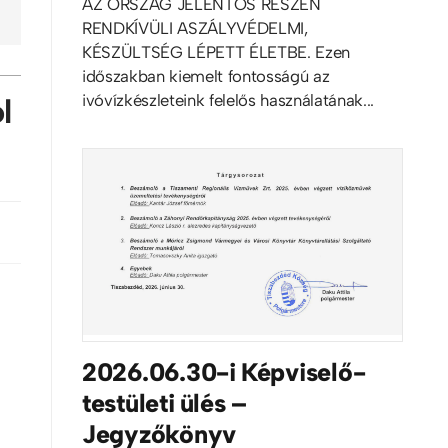
AZ ORSZÁG JELENTŐS RÉSZÉN
RENDKÍVÜLI ASZÁLYVÉDELMI,
KÉSZÜLTSÉG LÉPETT ÉLETBE. Ezen
időszakban kiemelt fontosságú az
ivóvízkészleteink felelős használatának...
l
2026.06.30-i Képviselő-
testületi ülés –
Jegyzőkönyv