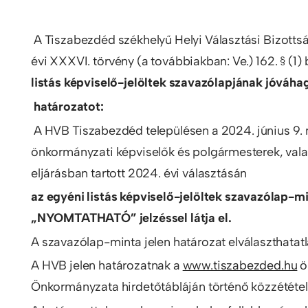
A Tiszabezdéd székhelyű Helyi Választási Bizottsá
évi XXXVI. törvény (a továbbiakban: Ve.) 162. § (1
listás képviselő-jelöltek szavazólapjának jóváha
határozatot:
A HVB Tiszabezdéd településen a 2024. június 9. na
önkormányzati képviselők és polgármesterek, val
eljárásban tartott 2024. évi választásán
az egyéni listás képviselő-jelöltek szavazólap-m
„NYOMTATHATÓ” jelzéssel látja el.
A szavazólap-minta jelen határozat elválaszthatatl
A HVB jelen határozatnak a
www.tiszabezded.hu
ö
Önkormányzata hirdetőtábláján történő közzétételé