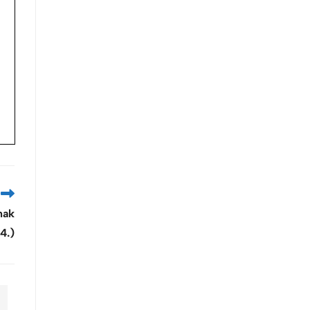
nak
4.)