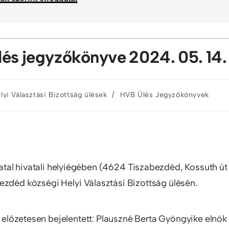
Ülés jegyzőkönyve 2024. 05. 14.
/
lyi Választási Bizottság ülések
HVB Ülés Jegyzőkönyvek
tal hivatali helyiégében (4624 Tiszabezdéd, Kossuth út
ezdéd községi Helyi Választási Bizottság ülésén.
át előzetesen bejelentett: Plauszné Berta Gyöngyike elnök