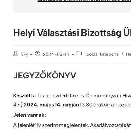
Helyi Választási Bizottság 
/
3ky
2024-05-14
Fooldal kategoria
He
JEGYZŐKÖNYV
Készült:
a Tiszabezdédi Közös Önkormányzati Hiva
47.)
2024. május 14. napján
13.30 órakor, a Tiszab
Jelen vannak:
A jelenléti ív szerint megjelentek. Akadályoztatás