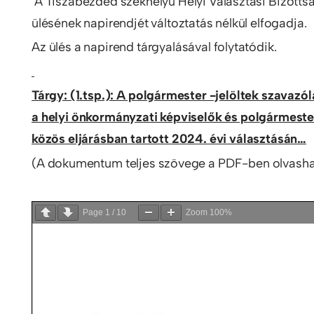
A Tiszabezdéd székhelyű Helyi Választási Bizotts
ülésének napirendjét változtatás nélkül elfogadja.
Az ülés a napirend tárgyalásával folytatódik.
Tárgy: (1.tsp.): A polgármester -jelöltek szavaz
a helyi önkormányzati képviselők és polgármeste
közös eljárásban tartott 2024. évi választásán…
(A dokumentum teljes szövege a PDF-ben olvasha
Page
1
/
10
Zoom
100%