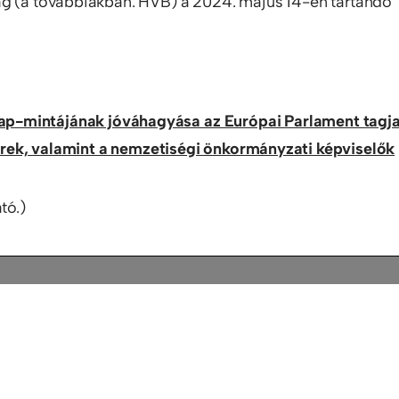
ág (a továbbiakban: HVB) a 2024. május 14-én tartandó
ólap-mintájának jóváhagyása az Európai Parlament tagja
rek, valamint a nemzetiségi önkormányzati képviselők
tó.)