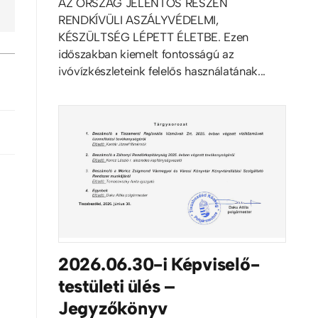
AZ ORSZÁG JELENTŐS RÉSZÉN
RENDKÍVÜLI ASZÁLYVÉDELMI,
KÉSZÜLTSÉG LÉPETT ÉLETBE. Ezen
időszakban kiemelt fontosságú az
ivóvízkészleteink felelős használatának...
2026.06.30-i Képviselő-
testületi ülés –
Jegyzőkönyv