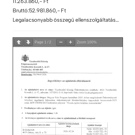
11.263.860,- Ft
Bruttó:52.981.860,- Ft
Legalacsonyabb összegű ellenszolgáltatás…
Page
1
/
2
Zoom
100%