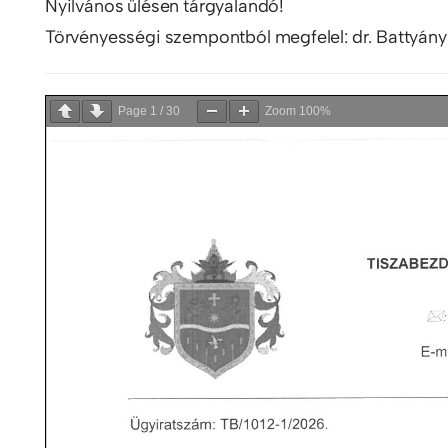
Nyilvános ülésen tárgyalandó!
Törvényességi szempontból megfelel: dr. Battyány
Page
1
/
30
Zoom
100%