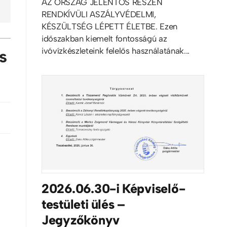
AZ ORSZÁG JELENTŐS RÉSZÉN
RENDKÍVÜLI ASZÁLYVÉDELMI,
KÉSZÜLTSÉG LÉPETT ÉLETBE. Ezen
időszakban kiemelt fontosságú az
ivóvízkészleteink felelős használatának...
s
2026.06.30-i Képviselő-
testületi ülés –
Jegyzőkönyv