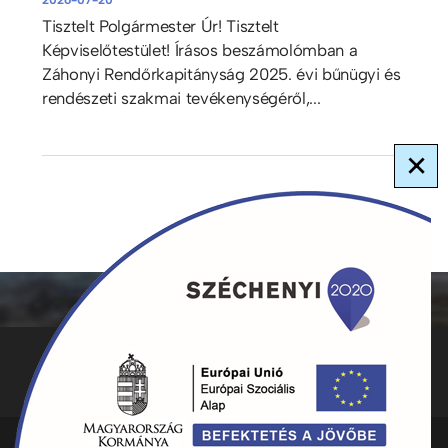
Tisztelt Polgármester Úr! Tisztelt
Képviselőtestület! Írásos beszámolómban a
Záhonyi Rendőrkapitányság 2025. évi bűnügyi és
rendészeti szakmai tevékenységéről,...
×
ADATKEZELÉS
KAPCSOLAT