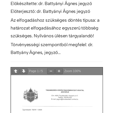
Előkészítette: dr. Battyányi Ágnes jegyző
Előterjesztő: dr. Battyányi Ágnes jegyző
Az elfogadáshoz szükséges döntés típusa: a
határozat elfogadásához egyszerű többség
szükséges. Nyilvános ülésen tárgyalandó!
Törvényességi szempontból megfelel: dr.
Battyány Ágnes, jegyző…
Page
1
/
5
Zoom
100%