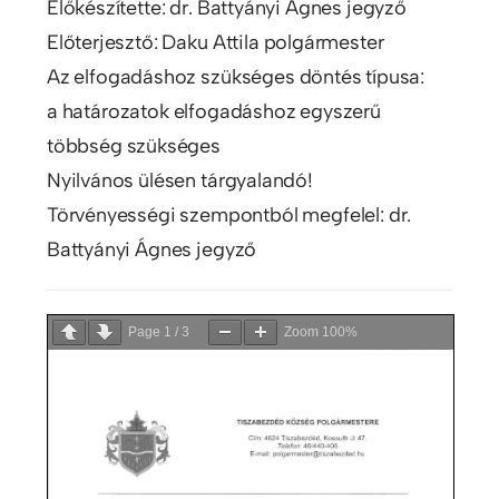
Előkészítette: dr. Battyányi Ágnes jegyző
Előterjesztő: Daku Attila polgármester
Az elfogadáshoz szükséges döntés típusa:
a határozatok elfogadáshoz egyszerű
többség szükséges
Nyilvános ülésen tárgyalandó!
Törvényességi szempontból megfelel: dr.
Battyányi Ágnes jegyző
Page
1
/
3
Zoom
100%