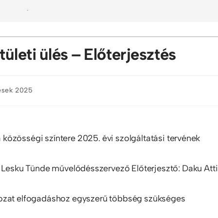
ületi ülés – Előterjesztés
lések 2025
özösségi színtere 2025. évi szolgáltatási tervének
é Lesku Tünde művelődésszervező Előterjesztő: Daku Atti
rozat elfogadáshoz egyszerű többség szükséges