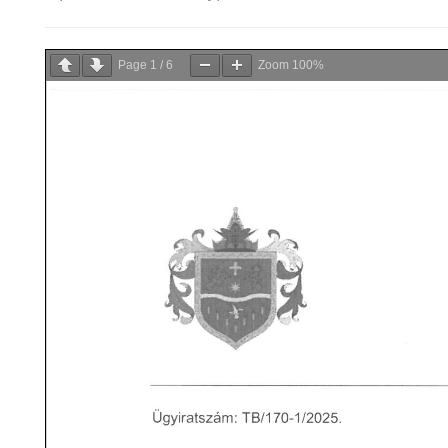
Page
1
/
6
Zoom
100%