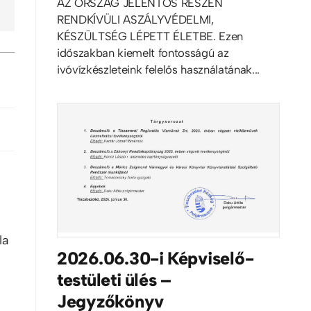
AZ ORSZÁG JELENTŐS RÉSZÉN
RENDKÍVÜLI ASZÁLYVÉDELMI,
KÉSZÜLTSÉG LÉPETT ÉLETBE. Ezen
időszakban kiemelt fontosságú az
ivóvízkészleteink felelős használatának...
la
2026.06.30-i Képviselő-
testületi ülés –
Jegyzőkönyv