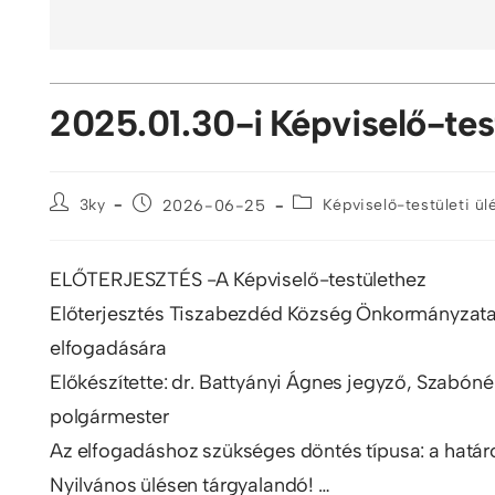
2025.01.30-i Képviselő-test
3ky
2026-06-25
Képviselő-testületi ü
ELŐTERJESZTÉS -A Képviselő-testülethez
Előterjesztés Tiszabezdéd Község Önkormányzata k
elfogadására
Előkészítette: dr. Battyányi Ágnes jegyző, Szabón
polgármester
Az elfogadáshoz szükséges döntés típusa: a hatá
Nyilvános ülésen tárgyalandó! …