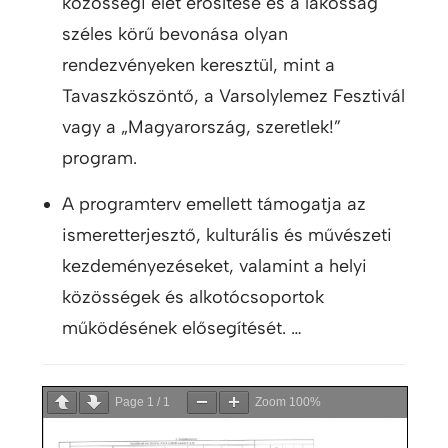
közösségi élet erősítése és a lakosság
széles körű bevonása olyan
rendezvényeken keresztül, mint a
Tavaszköszöntő, a Varsolylemez Fesztivál
vagy a „Magyarország, szeretlek!”
program.
A programterv emellett támogatja az
ismeretterjesztő, kulturális és művészeti
kezdeményezéseket, valamint a helyi
közösségek és alkotócsoportok
működésének elősegítését. …
Page
1
/
1
Zoom
100%