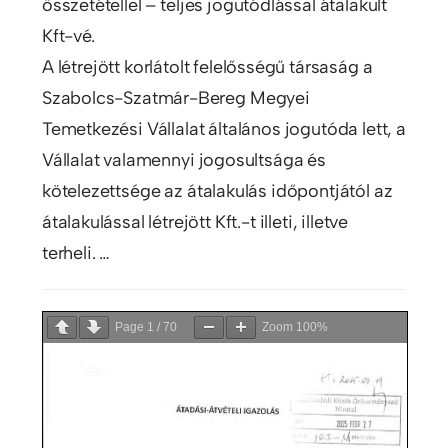
összetétellel – teljes jogutódlással átalakult
Kft-vé.
A létrejött korlátolt felelősségű társaság a
Szabolcs-Szatmár-Bereg Megyei
Temetkezési Vállalat általános jogutóda lett, a
Vállalat valamennyi jogosultsága és
kötelezettsége az átalakulás időpontjától az
átalakulással létrejött Kft.-t illeti, illetve
terheli. …
Page
1
/
70
Zoom
100%