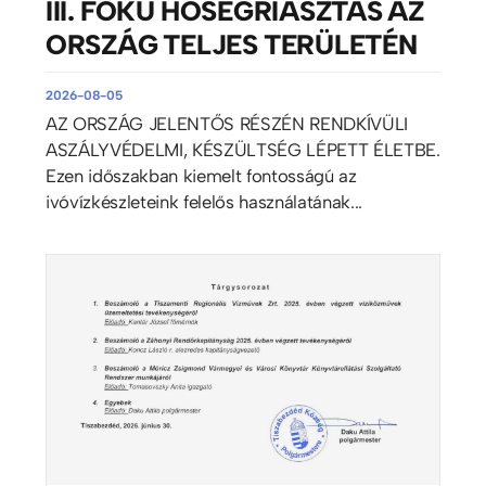
III. FOKÚ HŐSÉGRIASZTÁS AZ
ORSZÁG TELJES TERÜLETÉN
2026-08-05
AZ ORSZÁG JELENTŐS RÉSZÉN RENDKÍVÜLI
ASZÁLYVÉDELMI, KÉSZÜLTSÉG LÉPETT ÉLETBE.
Ezen időszakban kiemelt fontosságú az
ivóvízkészleteink felelős használatának...