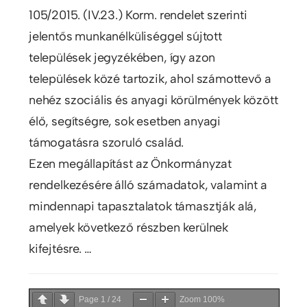
105/2015. (IV.23.) Korm. rendelet szerinti
jelentős munkanélküliséggel sújtott
települések jegyzékében, így azon
települések közé tartozik, ahol számottevő a
nehéz szociális és anyagi körülmények között
élő, segítségre, sok esetben anyagi
támogatásra szoruló család.
Ezen megállapítást az Önkormányzat
rendelkezésére álló számadatok, valamint a
mindennapi tapasztalatok támasztják alá,
amelyek következő részben kerülnek
kifejtésre. …
Page
1
/
24
Zoom
100%