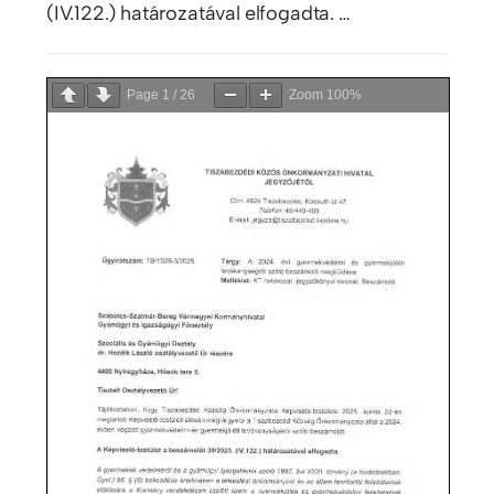
(IV.122.) határozatával elfogadta. …
Page
1
/
26
Zoom
100%