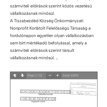
számviteli előírások szerint közös vezetésű
vállalkozásnak minősül.
A Tiszabezdéd Község Önkormányzati
Nonprofit Korlátolt Felelősségü Társaság a
fordulónapon egyetlen olyan vállalkozásban
sem bírt mértékadó befolyással, amely a
számviteli előírások szerint társult
vállalkozásnak minősül. …
Page
1
/
32
Zoom
100%