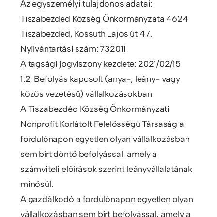
Az egyszemélyi tulajdonos adatai:
Tiszabezdéd Község Önkormányzata 4624
Tiszabezdéd, Kossuth Lajos út 47.
Nyilvántartási szám: 732011
A tagsági jogviszony kezdete: 2021/02/15
1.2. Befolyás kapcsolt (anya-, leány- vagy
közös vezetésű) vállalkozásokban
A Tiszabezdéd Község Önkormányzati
Nonprofit Korlátolt Felelősségű Társaság a
fordulónapon egyetlen olyan vállalkozásban
sem bírt döntő befolyással, amely a
számviteli előírások szerint leányvállalatának
minősül.
A gazdálkodó a fordulónapon egyetlen olyan
vállalkozásban sem bírt befolyással, amely a