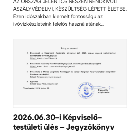
AZ ORSZÁG JELENTŐS RÉSZÉN RENDKÍVÜLI
ASZÁLYVÉDELMI, KÉSZÜLTSÉG LÉPETT ÉLETBE.
Ezen időszakban kiemelt fontosságú az
ivóvízkészleteink felelős használatának...
2026.06.30-i Képviselő-
testületi ülés – Jegyzőkönyv