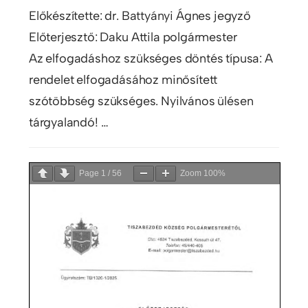
Előkészítette: dr. Battyányi Ágnes jegyző
Előterjesztő: Daku Attila polgármester
Az elfogadáshoz szükséges döntés típusa: A
rendelet elfogadásához minősített
szótöbbség szükséges. Nyilvános ülésen
tárgyalandó! …
Page
1
/
56
Zoom
100%