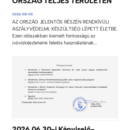
ORSZÁG TELJES TERÜLETÉN
2026-08-05
AZ ORSZÁG JELENTŐS RÉSZÉN RENDKÍVÜLI
ASZÁLYVÉDELMI, KÉSZÜLTSÉG LÉPETT ÉLETBE.
Ezen időszakban kiemelt fontosságú az
ivóvízkészleteink felelős használatának...
2026.06.30-i Képviselő-