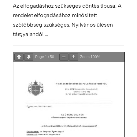
Az elfogadáshoz szükséges döntés típusa: A
rendelet elfogadásához minösitett
szótöbbség szükséges. Nyilvános ülésen
tárgyalandó! …
Page
1
/
50
Zoom
100%