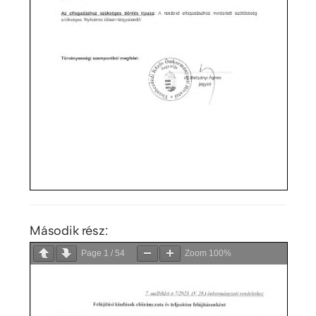
Második rész:
Page
1
/
54
Zoom
100%