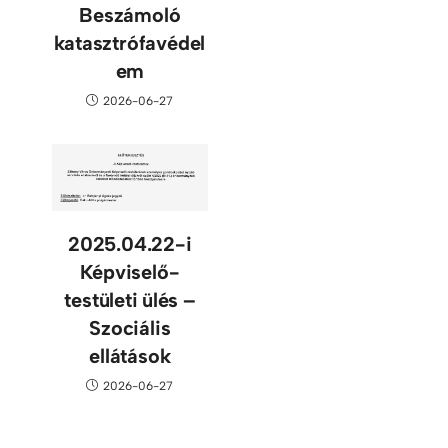
Beszámoló
katasztrófavédel
em
2026-06-27
2025.04.22-i
Képviselő-
testületi ülés –
Szociális
ellátások
2026-06-27