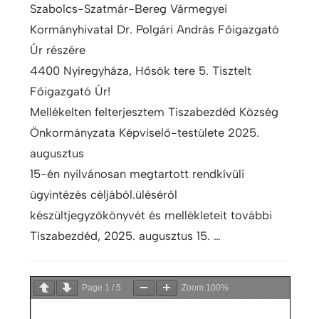
Szabolcs-Szatmár-Bereg Vármegyei
Kormányhivatal Dr. Polgári András Főigazgató
Úr részére
4400 Nyíregyháza, Hősök tere 5. Tisztelt
Főigazgató Úr!
Mellékelten felterjesztem Tiszabezdéd Község
Önkormányzata Képviselő-testülete 2025.
augusztus
15-én nyilvánosan megtartott rendkívüli
ügyintézés céljából.üléséről
készültjegyzőkönyvét és mellékleteit további
Tiszabezdéd, 2025. augusztus 15. …
Page
1
/
5
Zoom
100%